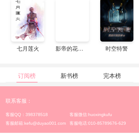
七月莲火
影帝的花式恋爱指南
时空特警
订阅榜
新书榜
完本榜
联系客服：
客服QQ：398378518
客服微信:huoxingkufu
客服邮箱:kefu@duyao001.com
客服电话:010-85789676-629