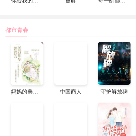
你给我的喜欢
苔藓
每一刻都是小永远
都市青春
妈妈的美好年华
中国商人
守护解放碑