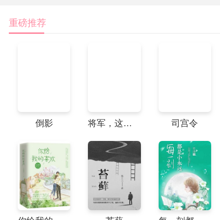
重磅推荐
倒影
将军，这样不得体
司宫令