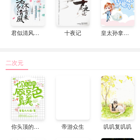
君似清风不肯来
十夜记
皇太孙拿了男主剧本后HE了
二次元
你头顶的原谅色真美
帝游众生
叽叽复叽叽