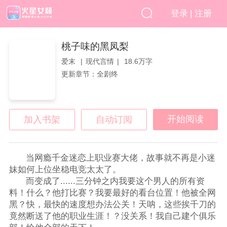
|
登录
注册
桃子味的黑凤梨
爱末
现代言情
18.6万字
更新章节：全剧终
开始阅读
加入书架
自动订阅
当网瘾千金迷恋上职业赛大佬，故事就不再是小迷
妹如何上位坐稳电竞太太了。
而变成了......三分钟之内我要这个男人的所有资
料！什么？他打比赛？我要最好的看台位置！他被全网
黑？快，最快的速度想办法公关！天呐，这些挨千刀的
竟然断送了他的职业生涯！？没关系！我自己建个俱乐