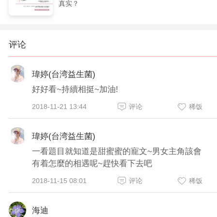
真实？
评论
瑋婷(台湾益生菌)
好好看~持續相挺~加油!
2018-11-21 13:44
评论
稀饭
瑋婷(台湾益生菌)
一看題目就知道是甜蜜蜜的寵文~男女主角該會
有着怎麼的相遇呢~趕快看下去吧
2018-11-15 08:01
评论
稀饭
海迪