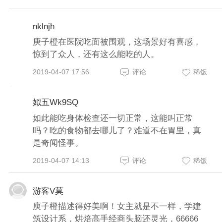
nklnjh
庚子橙在医院吃面被围观，这场景好有喜感，
惊到了众人，还有这么能吃的人。
2019-04-07 17:56
评论
稀饭
姒五Wk9SQ
如此能吃身体检查还一切正常，这能叫正常
吗？吃的食物都去哪儿了？难道不在胃里，真
是奇闻怪事。
2019-04-07 14:13
评论
稀饭
游客V莫
庾子橙描述得好美啊！女主就是不一样，学建
筑设计系，烘焙高手经商头脑还灵光，66666