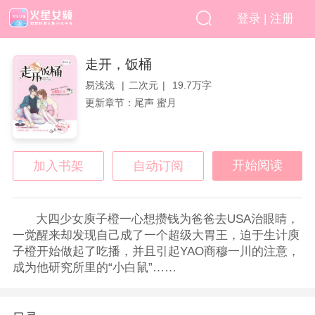
|
登录
注册
走开，饭桶
易浅浅
二次元
19.7万字
更新章节：尾声 蜜月
开始阅读
加入书架
自动订阅
大四少女庾子橙一心想攒钱为爸爸去USA治眼睛，
一觉醒来却发现自己成了一个超级大胃王，迫于生计庾
子橙开始做起了吃播，并且引起YAO商穆一川的注意，
成为他研究所里的“小白鼠”……