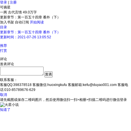
登录
|
注册
可摘星
一两
古代言情
49.0万字
更新章节：第一百五十四章 番外（下）
加入书架
自动订阅
开始阅读
目录
更新章节：第一百五十四章 番外（下）
更新时间：2021-07-26 13:05:52
推荐
打赏
评论
发表评论
联系客服：
客服QQ:398378518
客服微信:huoxingkufu
客服邮箱:kefu@duyao001.com
客服电
话:010-85789676-629
取消
请先截图或保存二维码图片，然后使用微信扫一扫>相册>扫描二维码进行微信登录
知道了