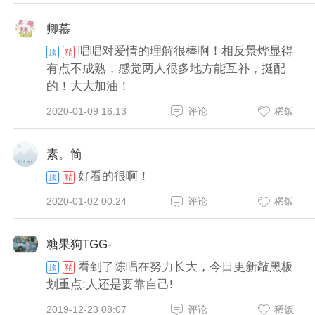
卿慕
唱唱对爱情的理解很棒啊！相反景烨显得
顶
精
有点不成熟，感觉两人很多地方能互补，挺配
的！大大加油！
2020-01-09 16:13
评论
稀饭
素。简
好看的很啊！
顶
精
2020-01-02 00:24
评论
稀饭
糖果狗TGG-
看到了陈唱在努力长大，今日更新敲黑板
顶
精
划重点:人还是要靠自己!
2019-12-23 08:07
评论
稀饭