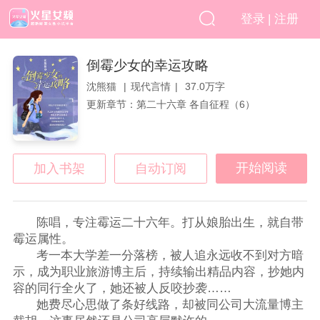
|
登录
注册
倒霉少女的幸运攻略
沈熊猫
现代言情
37.0万字
更新章节：第二十六章 各自征程（6）
开始阅读
加入书架
自动订阅
陈唱，专注霉运二十六年。打从娘胎出生，就自带
霉运属性。
考一本大学差一分落榜，被人追永远收不到对方暗
示，成为职业旅游博主后，持续输出精品内容，抄她内
容的同行全火了，她还被人反咬抄袭……
她费尽心思做了条好线路，却被同公司大流量博主