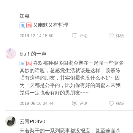
加惠
又幽默又有哲理
顶
精
2019-12-14 15:50
评论
稀饭
biu！的一声
喜欢那种很多闺蜜会聚在一起聊一些莫名
顶
精
其妙的话题，总感觉生活就该是这样，羡慕陈
唱有这样的朋友，其实倒霉也没什么不好~ 因
为上天都是公平的，比如你有好的闺蜜未来我
觉得一定也会有好的男朋友~~~
2019-06-16 04:44
评论
稀饭
云青PD4V0
宋若梨干的一系列恶事都没报应，甚至连谋杀