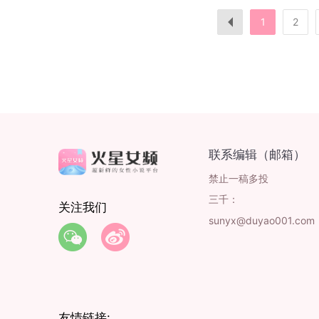
1
2
联系编辑（邮箱）
禁止一稿多投
三千：
关注我们
sunyx@duyao001.com
友情链接: