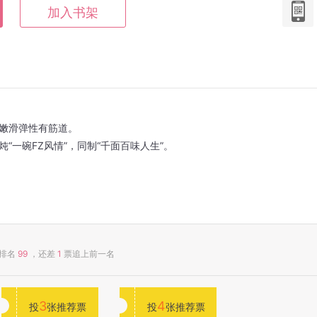
加入书架
嫩滑弹性有筋道。
一碗FZ风情”，同制“千面百味人生”。
排名
99
，还差
1
票追上前一名
3
4
投
张推荐票
投
张推荐票