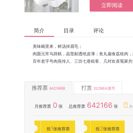
立即阅读
简介
目录
评论
美味碗里来，鲜汤掉眉毛；
肉圆元宵马蹄糕，晶莹剔透纸皮薄；鱼丸扁食荔枝肉，
百年老字号肉燕传人、三坊七巷租客、几对欢喜冤家共炖“
推荐票
打赏
642166
张
20296
火星币
0
642166
月推荐票
张
总推荐票
张
月
1
2
投
张推荐票
投
张推荐票