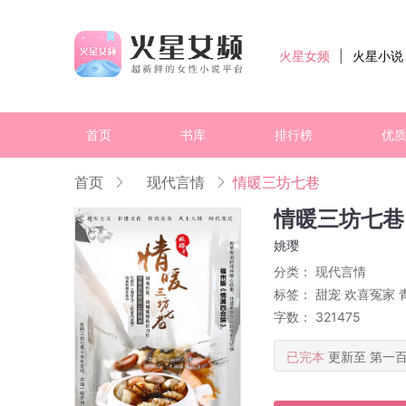
火星女频
|
火星小说
首页
书库
排行榜
优
首页
现代言情
情暖三坊七巷
情暖三坊七巷
姚璎
分类：
现代言情
标签：
甜宠
欢喜冤家
字数： 321475
已完本
更新至 第一