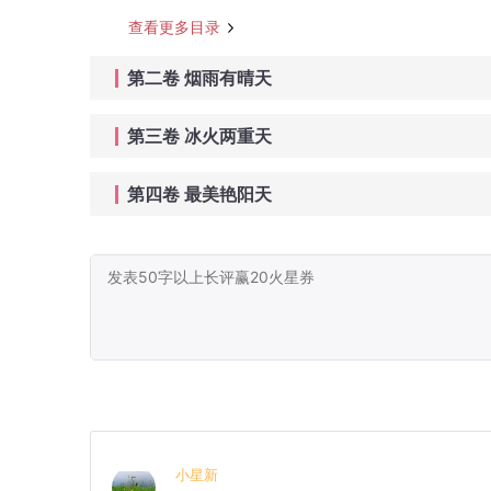
查看更多目录
第二卷 烟雨有晴天
第三卷 冰火两重天
第四卷 最美艳阳天
小星新