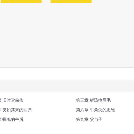
章 旧时堂前燕
第三章 鲜汤掉眉毛
章 突如其来的回归
第六章 牛角尖的思维
章 蝉鸣的午后
第九章 父与子