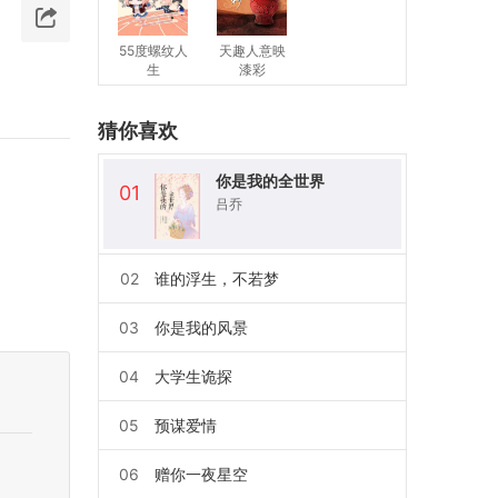
55度螺纹人
天趣人意映
生
漆彩
猜你喜欢
你是我的全世界
01
吕乔
02
谁的浮生，不若梦
03
你是我的风景
04
大学生诡探
05
预谋爱情
06
赠你一夜星空