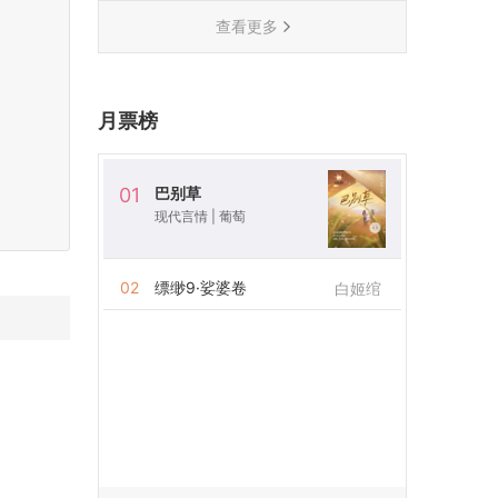
查看更多
月票榜
巴别草
01
现代言情
|
葡萄
02
缥缈9·娑婆卷
白姬绾