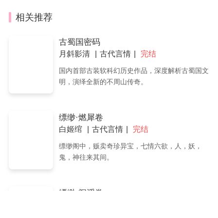
相关推荐
古蜀国密码
月斜影清
古代言情
完结
国内首部古装软科幻历史作品，深度解析古蜀国文
明，演绎全新的不周山传奇。
缥缈·燃犀卷
白姬绾
古代言情
完结
缥缈阁中，贩卖奇珍异宝，七情六欲，人，妖，
鬼，神往来其间。
缥缈·阎浮卷
白姬绾
古代言情
完结