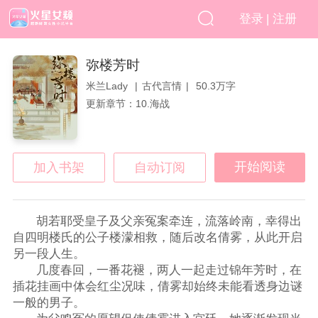
|
登录
注册
弥楼芳时
米兰Lady
古代言情
50.3万字
更新章节：10.海战
开始阅读
加入书架
自动订阅
胡若耶受皇子及父亲冤案牵连，流落岭南，幸得出
自四明楼氏的公子楼濛相救，随后改名倩雾，从此开启
另一段人生。
几度春回，一番花褪，两人一起走过锦年芳时，在
插花挂画中体会红尘况味，倩雾却始终未能看透身边谜
一般的男子。