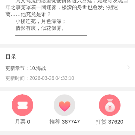
为父鸣冤的愿望促使倩雾进入宫廷，她逐渐发现当
年之事笼罩着一团迷雾，楼濛的身世也愈发扑朔迷
离……他究竟是谁？
小楼连苑，月色濛濛；
倩影有痕，似花似雾。
——————————————
目录
更新章节：10.海战
更新时间：2026-03-26 04:33:10
月票
0
推荐
387747
打赏
37620