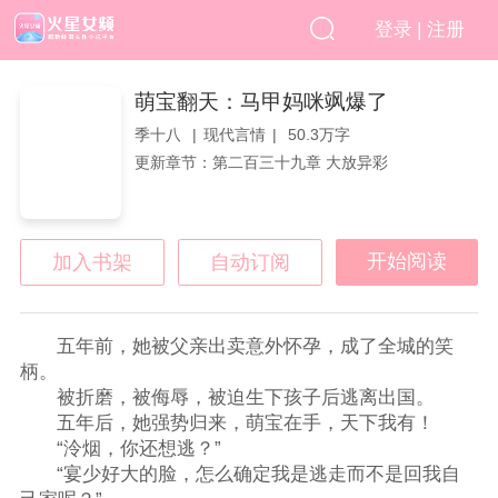
|
登录
注册
萌宝翻天：马甲妈咪飒爆了
季十八
现代言情
50.3万字
更新章节：第二百三十九章 大放异彩
开始阅读
加入书架
自动订阅
五年前，她被父亲出卖意外怀孕，成了全城的笑
柄。
被折磨，被侮辱，被迫生下孩子后逃离出国。
五年后，她强势归来，萌宝在手，天下我有！
“泠烟，你还想逃？”
“宴少好大的脸，怎么确定我是逃走而不是回我自