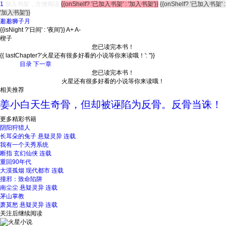
1
加入书架，方便阅读
{{onShelf? '已加入书架' : '加入书架'}}
{{onShelf? '已加入书架' :
'加入书架'}}
邈邈狮子月
{{isNight ?'日间' : '夜间'}}
A+
A-
楔子
您已读完本书！
{{ lastChapter?'火星还有很多好看的小说等你来读哦！': ''}}
目录
下一章
您已读完本书！
火星还有很多好看的小说等你来读哦！
相关推荐
姜小白天生奇骨，但却被诬陷为反骨。反骨当诛！
更多精彩书籍
阴阳狩猎人
长耳朵的兔子
悬疑灵异
连载
我有一个天秀系统
断指
玄幻仙侠
连载
重回90年代
大漠孤烟
现代都市
连载
撞邪：致命陷阱
南尘尘
悬疑灵异
连载
茅山掌教
萧莫愁
悬疑灵异
连载
关注后继续阅读