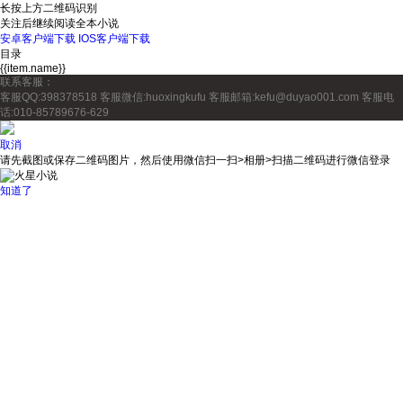
长按上方二维码识别
关注后继续阅读全本小说
安卓客户端下载
IOS客户端下载
目录
{{item.name}}
联系客服：
客服QQ:398378518
客服微信:huoxingkufu
客服邮箱:kefu@duyao001.com
客服电
话:010-85789676-629
取消
请先截图或保存二维码图片，然后使用微信扫一扫>相册>扫描二维码进行微信登录
知道了