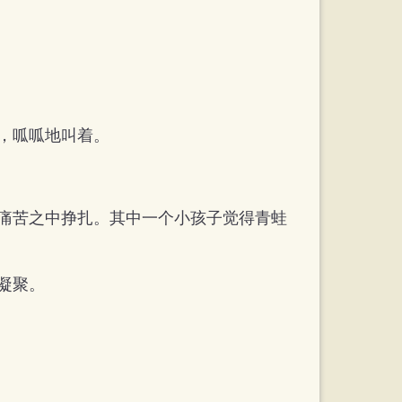
，呱呱地叫着。
痛苦之中挣扎。其中一个小孩子觉得青蛙
凝聚。