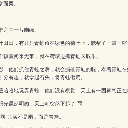
寒而栗。
野之中一片幽绿。
叶田田，有几只青蛙蹲在绿色的荷叶上，腮帮子一鼓一缩
个孩童闲来无事，就在荷塘边抓青蛙来取乐。
忍，他们抓住青蛙之后，就会撕扯青蛙的腿，看着青蛙在
十分有趣，就拿起石头，将青蛙砸扁。
嘻哈哈地玩弄青蛙，他们没有察觉，天上有一团雾气正在
阳光虽然明媚，天上却突然下起了“雨”。
“雨”其实不是雨，而是青蛙。