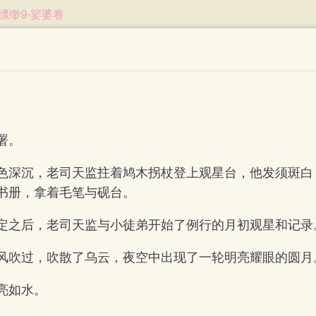
缥缈9·娑婆卷
署。
色深沉，老司天监拄着鸠木拐杖登上观星台，他发须斑白
书册，拿着毛笔与砚台。
定之后，老司天监与小徒弟开始了例行的月初观星和记录
风吹过，吹散了乌云，夜空中出现了一轮明亮耀眼的圆月
亮如水。