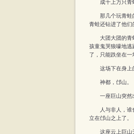
成千上万只青
那几个玩青蛙
青蛙还钻进了他们
大团大团的青
孩童鬼哭狼嚎地逃
了，只能跌坐在一
这场下在身上
神都，邙山。
一座巨山突然
人与非人，谁
立在邙山之上了。
这座云上巨山