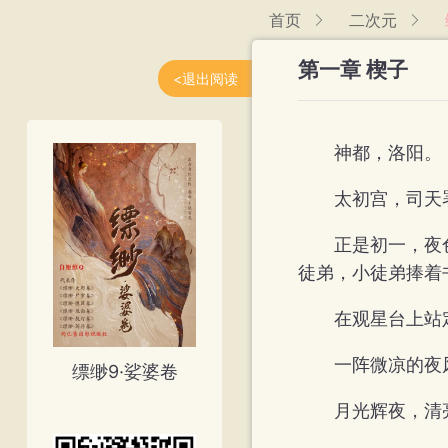
首页
二次元
第一章 楔子
<退出阅读
神都，洛阳。
太初宫，司天
正是初一，夜
徒弟，小徒弟捧着
在观星台上站
一阵微凉的夜
缥缈9·娑婆卷
月光辉夜，清