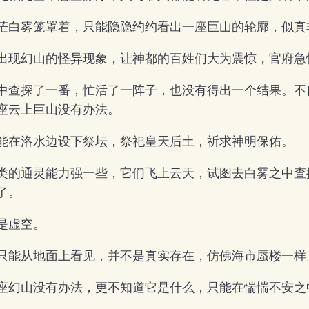
茫白雾笼罩着，只能隐隐约约看出一座巨山的轮廓，似真
出现幻山的怪异现象，让神都的百姓们大为震惊，官府急
中查探了一番，忙活了一阵子，也没有得出一个结果。不
座云上巨山没有办法。
能在洛水边设下祭坛，祭祀皇天后土，祈求神明保佑。
类的通灵能力强一些，它们飞上云天，试图去白雾之中查
了。
是虚空。
只能从地面上看见，并不是真实存在，仿佛海市蜃楼一样
座幻山没有办法，更不知道它是什么，只能在惴惴不安之