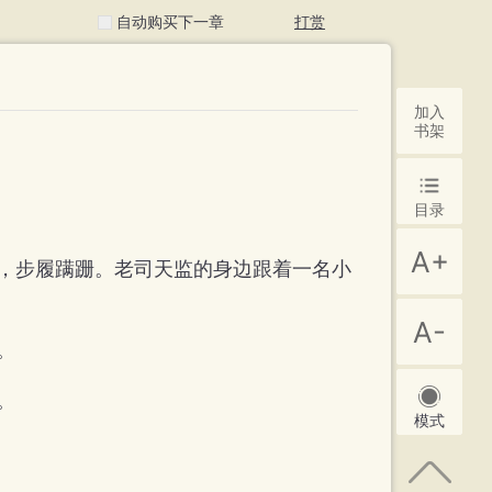
自动购买下一章
打赏
加入
书架
目录
A+
，步履蹒跚。老司天监的身边跟着一名小
A-
。
。
模式