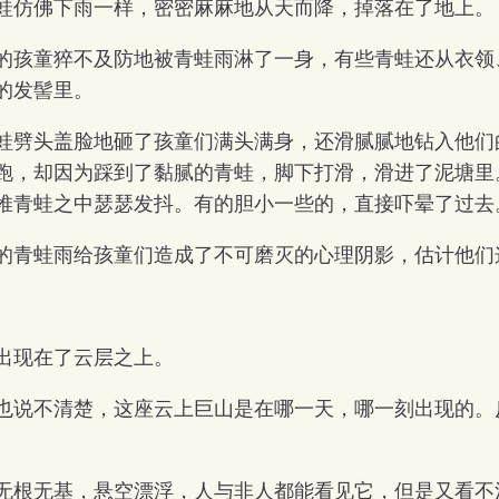
蛙仿佛下雨一样，密密麻麻地从天而降，掉落在了地上。
的孩童猝不及防地被青蛙雨淋了一身，有些青蛙还从衣领
的发髻里。
蛙劈头盖脸地砸了孩童们满头满身，还滑腻腻地钻入他们
跑，却因为踩到了黏腻的青蛙，脚下打滑，滑进了泥塘里
堆青蛙之中瑟瑟发抖。有的胆小一些的，直接吓晕了过去
的青蛙雨给孩童们造成了不可磨灭的心理阴影，估计他们
出现在了云层之上。
也说不清楚，这座云上巨山是在哪一天，哪一刻出现的。
无根无基，悬空漂浮，人与非人都能看见它，但是又看不