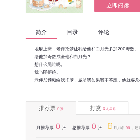
立即阅读
简介
目录
评论
地府上班，老伴托梦让我给他和白月光多加200寿数。
给他加寿数成全他和白月光？
想什么屁吃呢。
我当即拒绝。
老伴却频频给我托梦，威胁我如果我不答应，他就要杀
推荐票
打赏
0
张
0
火星币
0
0
月推荐票
张
总推荐票
张
月排名
99
，还