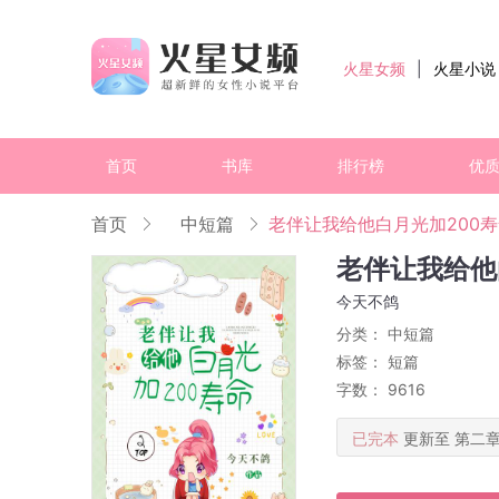
火星女频
|
火星小说
首页
书库
排行榜
优
首页
中短篇
老伴让我给他白月光加200
老伴让我给他
今天不鸽
分类：
中短篇
标签：
短篇
字数： 9616
已完本
更新至 第二