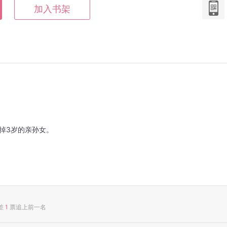
加入书架
掉3岁的亲孙女。
差
1
票追上前一名