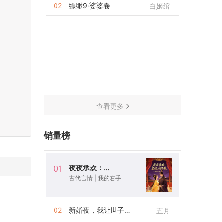
02
缥缈9·娑婆卷
白姬绾
查看更多
销量榜
夜夜承欢：皇叔，我不服
01
古代言情
|
我的右手
02
新婚夜，我让世子断了后
五月