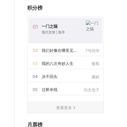
积分榜
一门之隔
01
现代言情
|
殷寻
02
我们好像在哪里见过
7号同学
03
我的八次奇妙人生
葡萄
04
决不回头
藏妖
05
过桥米线
功夫包子
查看更多
月票榜