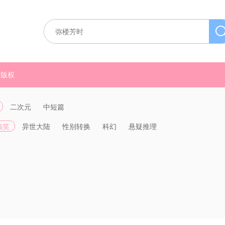
质版权
二次元
中短篇
搞笑
异世大陆
性别转换
科幻
悬疑推理