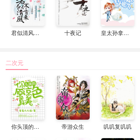
君似清风不肯来
十夜记
皇太孙拿了男主剧本后HE了
二次元
你头顶的原谅色真美
帝游众生
叽叽复叽叽