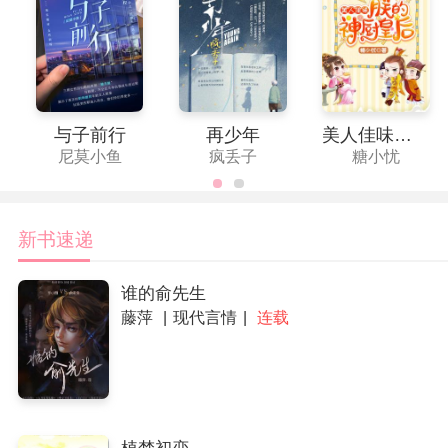
与子前行
再少年
美人佳味：朕的厨神皇后
尼莫小鱼
疯丢子
糖小忧
新书速递
谁的俞先生
藤萍
现代言情
连载