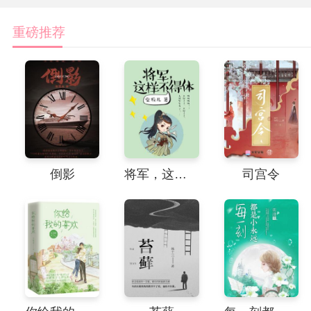
重磅推荐
倒影
将军，这样不得体
司宫令