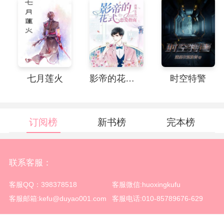
七月莲火
影帝的花式恋爱指南
时空特警
订阅榜
新书榜
完本榜
联系客服：
客服QQ：398378518
客服微信:huoxingkufu
客服邮箱:kefu@duyao001.com
客服电话:010-85789676-629