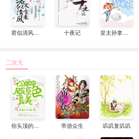
君似清风不肯来
十夜记
皇太孙拿了男主剧本后HE了
二次元
你头顶的原谅色真美
帝游众生
叽叽复叽叽