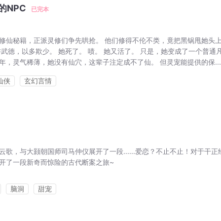
的NPC
已完本
修仙秘籍，正派灵修们争先哄抢。 他们修得不伦不类，竟把黑锅甩她头
武德，以多欺少。 她死了。 啧。 她又活了。 只是，她变成了一个普通
年，灵气稀薄，她没有仙穴，这辈子注定成不了仙。 但灵宠能提供的保...
仙侠
玄幻言情
歌，与大颢朝国师司马仲仪展开了一段......爱恋？不止不止！对于干
开了一段新奇而惊险的古代断案之旅~
脑洞
甜宠