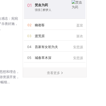
焚血为药
01
强强
|
醉梦人
女感念：宛宛
子乐善好施，
02
幽都客
荔宣
.
03
渡荒原
斑衣
04
吾家有女初为夫
安思源
05
城春草木深
安思源
思想和理念，
查看更多
游资源开发，
细...