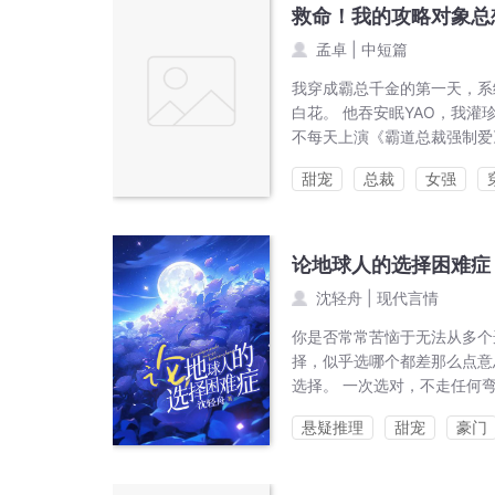
救命！我的攻略对象总
孟卓
|
中短篇
我穿成霸总千金的第一天，系
白花。 他吞安眠YAO，我灌
不每天上演《霸道总裁强制爱》
甜宠
总裁
女强
论地球人的选择困难症
沈轻舟
|
现代言情
你是否常常苦恼于无法从多个
择，似乎选哪个都差那么点意
选择。 一次选对，不走任何
悬疑推理
甜宠
豪门