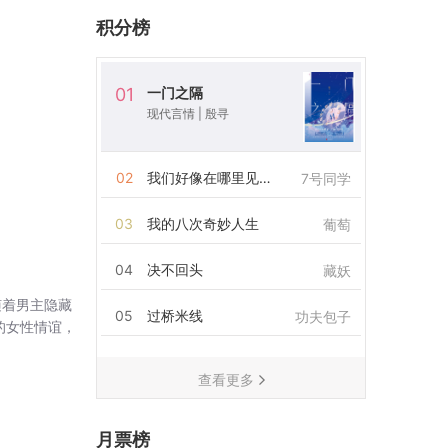
积分榜
一门之隔
01
现代言情
|
殷寻
02
我们好像在哪里见过
7号同学
03
我的八次奇妙人生
葡萄
04
决不回头
藏妖
随着男主隐藏
05
过桥米线
功夫包子
的女性情谊，
查看更多
月票榜