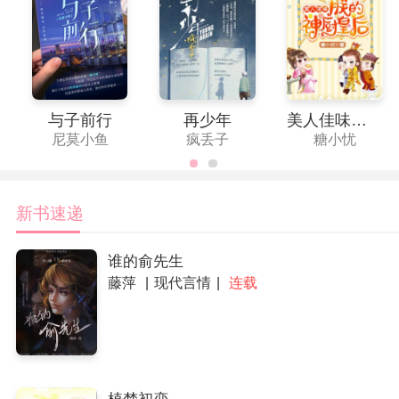
与子前行
再少年
美人佳味：朕的厨神皇后
尼莫小鱼
疯丢子
糖小忧
新书速递
谁的俞先生
藤萍
现代言情
连载