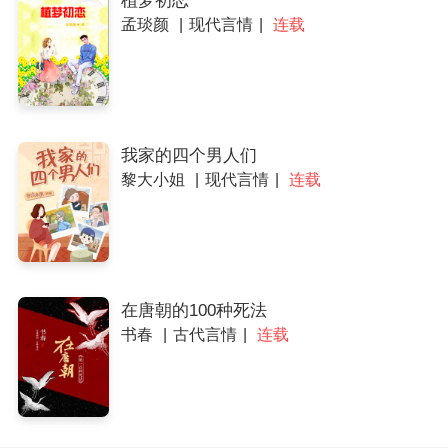
植梦初恋
孟琰颜
现代言情
连载
我家的四个男人们
黎大小姐
现代言情
连载
在唐朝的100种死法
书春
古代言情
连载