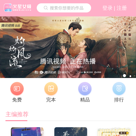
|
登录
注册
免费
完本
精品
排行
主编推荐