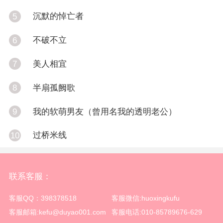
沉默的悼亡者
5
不破不立
6
美人相宜
7
半扇孤阙歌
8
我的软萌男友（曾用名我的透明老公）
9
过桥米线
10
联系客服：
客服QQ：398378518
客服微信:huoxingkufu
客服邮箱:kefu@duyao001.com
客服电话:010-85789676-629