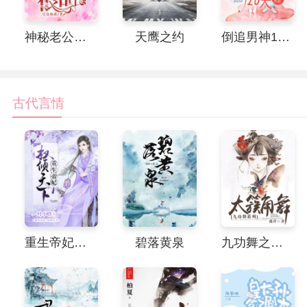
神秘老公：娇妻很可口
天鹰之约
倒追男神120天
古代言情
重生帝妃权倾天下
碧落黄泉
九功舞之太簇角舞