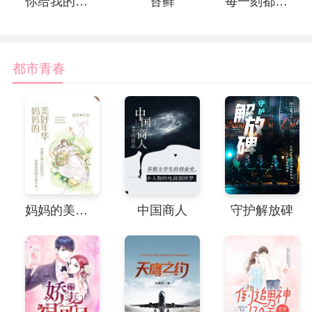
你给我的喜欢
苔藓
每一刻都是小永远
都市青春
妈妈的美好年华
中国商人
守护解放碑