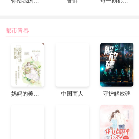
你给我的喜欢
苔藓
每一刻都是小永远
都市青春
妈妈的美好年华
中国商人
守护解放碑