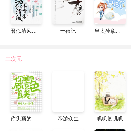
君似清风不肯来
十夜记
皇太孙拿了男主剧本后HE了
二次元
你头顶的原谅色真美
帝游众生
叽叽复叽叽