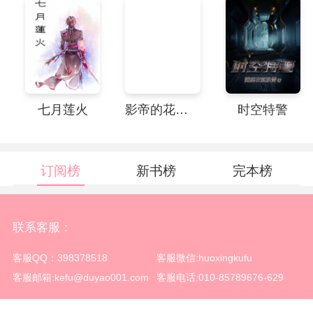
七月莲火
影帝的花式恋爱指南
时空特警
订阅榜
新书榜
完本榜
联系客服：
客服QQ：398378518
客服微信:huoxingkufu
客服邮箱:kefu@duyao001.com
客服电话:010-85789676-629