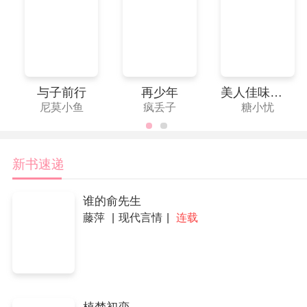
与子前行
再少年
美人佳味：朕的厨神皇后
尼莫小鱼
疯丢子
糖小忧
新书速递
谁的俞先生
藤萍
现代言情
连载