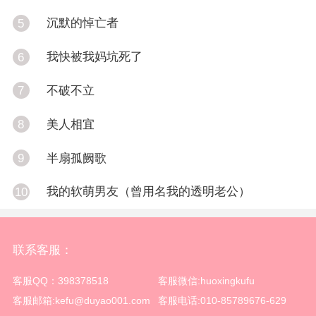
沉默的悼亡者
5
我快被我妈坑死了
6
不破不立
7
美人相宜
8
半扇孤阙歌
9
我的软萌男友（曾用名我的透明老公）
10
联系客服：
客服QQ：398378518
客服微信:huoxingkufu
客服邮箱:kefu@duyao001.com
客服电话:010-85789676-629