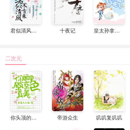
君似清风不肯来
十夜记
皇太孙拿了男主剧本后HE了
二次元
你头顶的原谅色真美
帝游众生
叽叽复叽叽