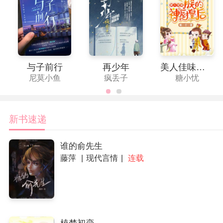
与子前行
再少年
美人佳味：朕的厨神皇后
尼莫小鱼
疯丢子
糖小忧
新书速递
谁的俞先生
藤萍
现代言情
连载