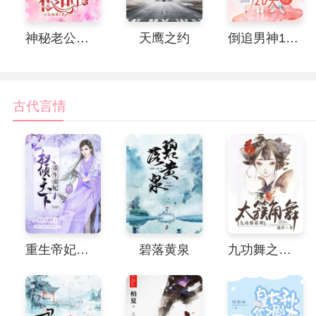
神秘老公：娇妻很可口
天鹰之约
倒追男神120天
古代言情
重生帝妃权倾天下
碧落黄泉
九功舞之太簇角舞