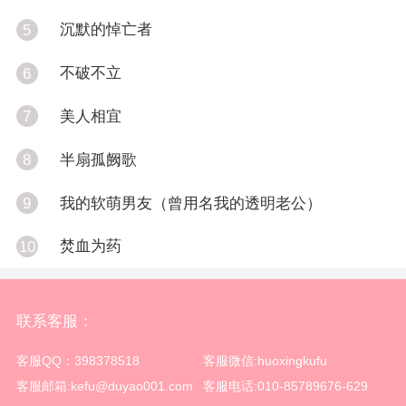
沉默的悼亡者
5
不破不立
6
美人相宜
7
半扇孤阙歌
8
我的软萌男友（曾用名我的透明老公）
9
焚血为药
10
联系客服：
客服QQ：398378518
客服微信:huoxingkufu
客服邮箱:kefu@duyao001.com
客服电话:010-85789676-629