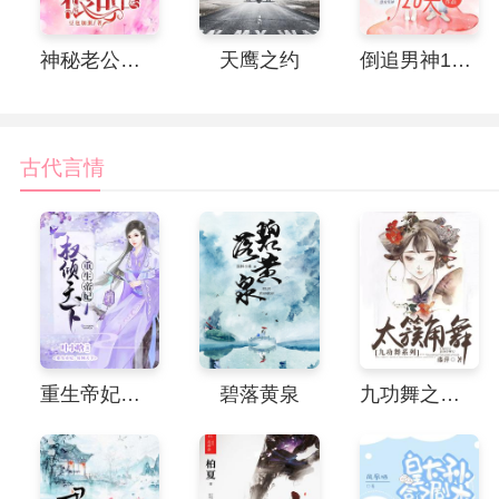
神秘老公：娇妻很可口
天鹰之约
倒追男神120天
古代言情
重生帝妃权倾天下
碧落黄泉
九功舞之太簇角舞