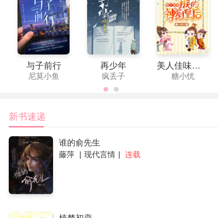
与子前行
再少年
美人佳味：朕的厨神皇后
尼莫小鱼
疯丢子
糖小忧
新书速递
谁的俞先生
藤萍
现代言情
连载