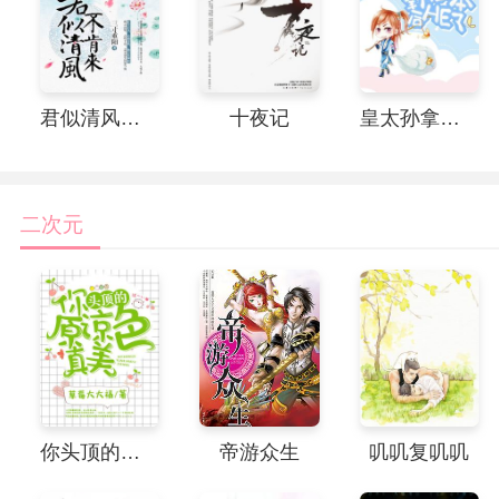
君似清风不肯来
十夜记
皇太孙拿了男主剧本后HE了
二次元
你头顶的原谅色真美
帝游众生
叽叽复叽叽