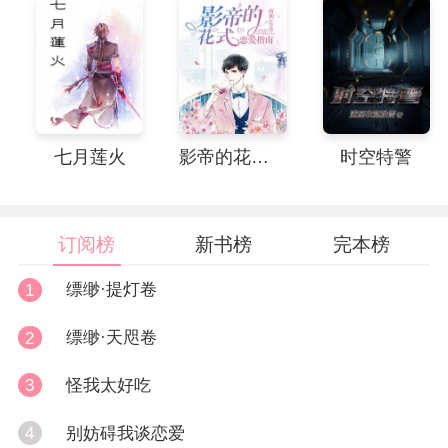
七月莲火
影帝的花式恋爱指南
时空特警
订阅榜
新书榜
完本榜
缥缈·提灯卷
1
缥缈·天咫卷
2
怪我太好吃
3
别妨碍我谈恋爱
4