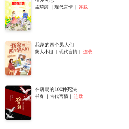
植梦初恋
孟琰颜
现代言情
连载
我家的四个男人们
黎大小姐
现代言情
连载
在唐朝的100种死法
书春
古代言情
连载