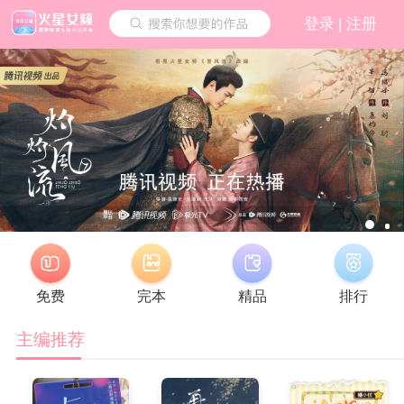
|
登录
注册
免费
完本
精品
排行
主编推荐