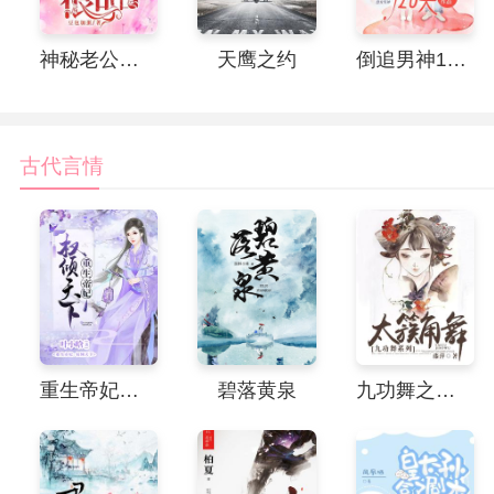
神秘老公：娇妻很可口
天鹰之约
倒追男神120天
古代言情
重生帝妃权倾天下
碧落黄泉
九功舞之太簇角舞