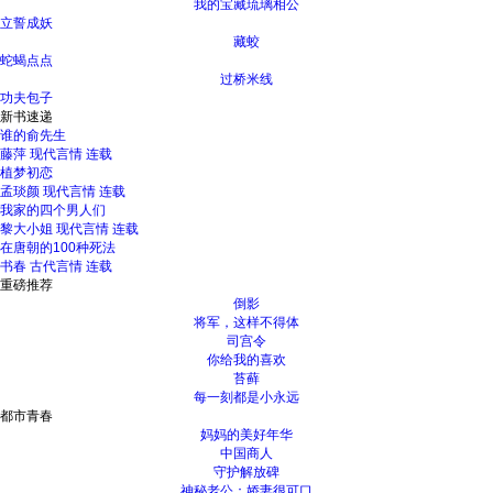
我的宝藏琉璃相公
立誓成妖
藏蛟
蛇蝎点点
过桥米线
功夫包子
新书速递
谁的俞先生
藤萍
现代言情
连载
植梦初恋
孟琰颜
现代言情
连载
我家的四个男人们
黎大小姐
现代言情
连载
在唐朝的100种死法
书春
古代言情
连载
重磅推荐
倒影
将军，这样不得体
司宫令
你给我的喜欢
苔藓
每一刻都是小永远
都市青春
妈妈的美好年华
中国商人
守护解放碑
神秘老公：娇妻很可口