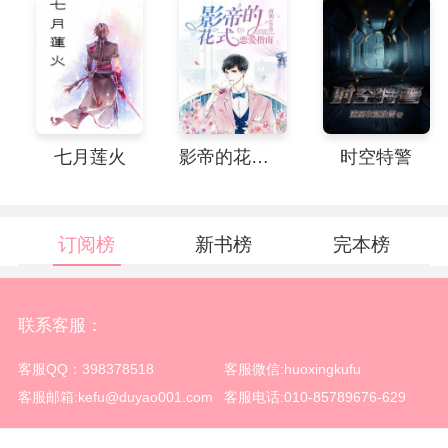
七月莲火
影帝的花式恋爱指南
时空特警
订阅榜
新书榜
完本榜
联系客服：
客服QQ：398378518
客服微信:huoxingkufu
客服邮箱:kefu@duyao001.com
客服电话:010-85789676-629