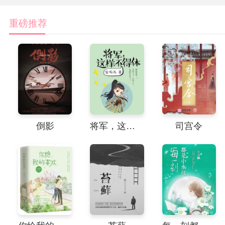
重磅推荐
倒影
将军，这样不得体
司宫令