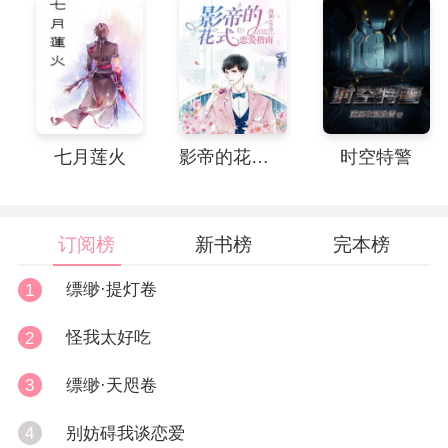
七月莲火
影帝的花式恋爱指南
时空特警
订阅榜
新书榜
完本榜
缥缈·提灯卷
1
怪我太好吃
2
缥缈·天咫卷
3
别妨碍我谈恋爱
4