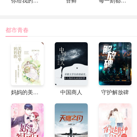
你给我的喜欢
苔藓
每一刻都是小永远
都市青春
妈妈的美好年华
中国商人
守护解放碑