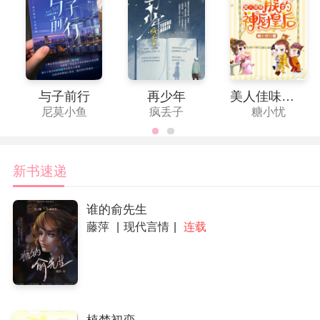
与子前行
再少年
美人佳味：朕的厨神皇后
尼莫小鱼
疯丢子
糖小忧
新书速递
谁的俞先生
藤萍
现代言情
连载