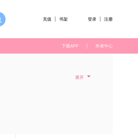
充值
|
书架
登录
|
注册
下载APP
|
作者中心
展开