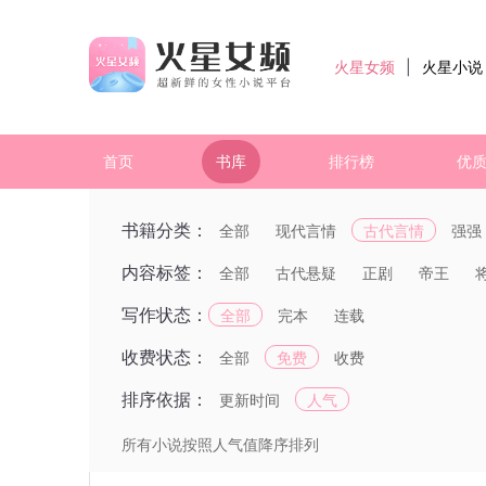
火星女频
|
火星小说
首页
书库
排行榜
优
书籍分类：
全部
现代言情
古代言情
强强
内容标签：
全部
古代悬疑
正剧
帝王
写作状态：
全部
完本
连载
收费状态：
全部
免费
收费
排序依据：
更新时间
人气
所有小说按照人气值降序排列