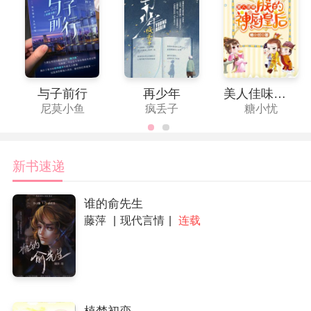
与子前行
再少年
美人佳味：朕的厨神皇后
尼莫小鱼
疯丢子
糖小忧
新书速递
谁的俞先生
藤萍
现代言情
连载