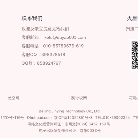
联系我们
火星
欢迎反馈宝贵意见给我们
扫描
客服邮箱：
客服电话：010-85789676-619
客服QQ：398378518
QQ群：858924797
悠空网
书海小说网
花雨
Beijing Jinying Technology Co., Ltd
层D号-116号
©hotread.com
京ICP备14052851号-3
TEL:010-59002324
广电
网络文化经营许可证
：京网文[2024] 3462-169 号
电子出版物制作许可证：京第0033号