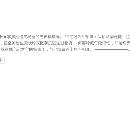
长✖️掌握她遗失秘密的男神机械师。 带过纪录片拍摄团队拍动物迁徙，
，甚至签过生死状给灾区和疫区送过物资。 何郗珍藏每段记忆，却始终
就在她忘记罗宁的第四年，与他扶贫路上狭路相逢。 ————————..
情