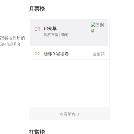
月票榜
巴别草
01
现代言情
|
葡萄
也跟着地质所的
无法想起几年
.
02
缥缈9·娑婆卷
白姬绾
查看更多
打赏榜