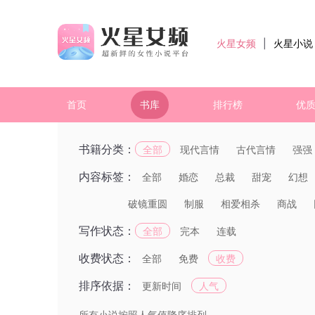
火星女频
|
火星小说
首页
书库
排行榜
优
书籍分类：
全部
现代言情
古代言情
强强
内容标签：
全部
婚恋
总裁
甜宠
幻想
破镜重圆
制服
相爱相杀
商战
写作状态：
全部
完本
连载
收费状态：
全部
免费
收费
排序依据：
更新时间
人气
所有小说按照人气值降序排列