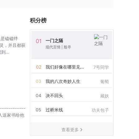
积分榜
总是磕磕绊
一门之隔
01
灵，并且都获
现代言情
|
殷寻
...
02
我们好像在哪里见过
7号同学
03
我的八次奇妙人生
葡萄
04
决不回头
藏妖
---------
05
过桥米线
功夫包子
昂黑人送家书给他
查看更多