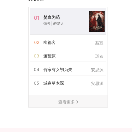
焚血为药
01
强强
|
醉梦人
02
幽都客
荔宣
03
渡荒原
斑衣
04
吾家有女初为夫
安思源
05
城春草木深
安思源
查看更多