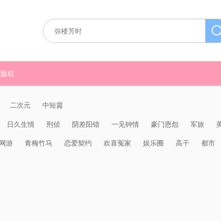
质版权
二次元
中短篇
日久生情
刑侦
阴差阳错
一见钟情
豪门恩怨
军旅
网游
青梅竹马
恋爱契约
欢喜冤家
娱乐圈
高干
都市