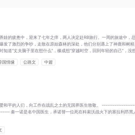
养娃的疲惫中，迎来了七年之痒，两人决定赴RB旅行。一周的旅途中，
爆发了激烈的争吵，走散在原始森林的深处，他们分别遇上了神鹿和树精
知道“丈夫脑子里在想什么”，橡成想“穿越时空，回到年轻的自己”，没想到
异国情缘
公路文
中篇
们，向工作在战乱之土的无国界医生致敬。 -----------------------
------------------ 秦一诺是名中国医生，承诺替一位死在科索沃战火下的塞拉利
文