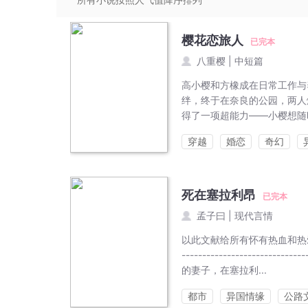
樱花恋旅人
已完本
八重樱
|
中短篇
高小樱和方橡成在日常工作与
绊，终于在奈良的公园，两人
得了一项超能力——小樱想随时
穿越
婚恋
奇幻
死在塞拉利昂
已完本
孟子曰
|
现代言情
以此文献给所有怀有热血和热爱和平的人
------------------
的妻子，在塞拉利...
都市
异国情缘
公路