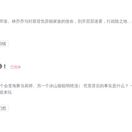
即发。林乔乔与封燚背负异能家族的使命，剖开层层迷雾，行凶险之地，
阳错
秒！
已完本
一个会变海豚当厨师、另一个冰山脸聪明绝顶） 究竟背后的事实是什么？ 
欢迎来玩
幻想