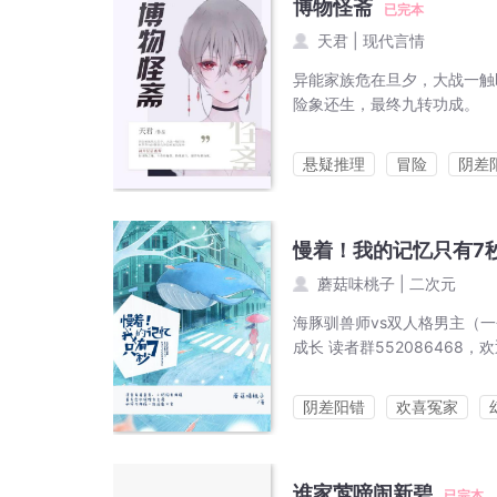
博物怪斋
已完本
天君
|
现代言情
异能家族危在旦夕，大战一触
险象还生，最终九转功成。
悬疑推理
冒险
阴差
慢着！我的记忆只有7
蘑菇味桃子
|
二次元
海豚驯兽师vs双人格男主（
成长 读者群552086468，
阴差阳错
欢喜冤家
谁家莺啼闹新碧
已完本