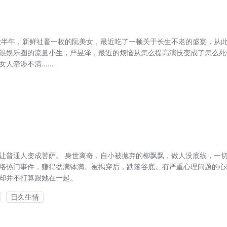
业半年，新鲜社畜一枚的阮美女，最近吃了一顿关于长生不老的盛宴，从
脸混娱乐圈的流量小生，严昱泽，最近的烦恼从怎么提高演技变成了怎么死
女人牵涉不清……
让普通人变成菩萨。 身世离奇，自小被抛弃的柳飘飘，做人没底线，一
络热门事件，赚得盆满钵满。被揭穿后，跌落谷底。有严重心理问题的心
却并不打算跟她在一起。
日久生情