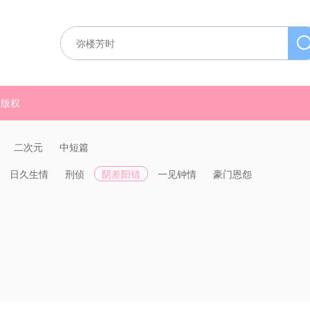
质版权
二次元
中短篇
日久生情
刑侦
阴差阳错
一见钟情
豪门恩怨