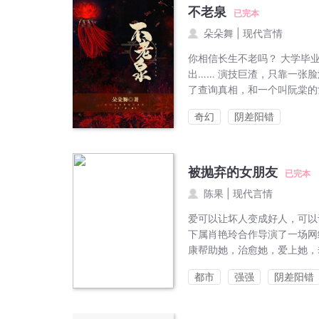
不老泉
已完本
朵朵舞
|
现代言情
你相信长生不老吗？ 大学毕
出…… 演技巨渣，只靠一张
了查询真相，和一个叫阮棠的
奇幻
阴差阳错
被抛弃的女朋友
已完本
陈果
|
现代言情
爱可以让坏人变成好人，可以
下属肖艳玲合作导演了一场网
康帮助她，治愈她，爱上她，
都市
强强
阴差阳错