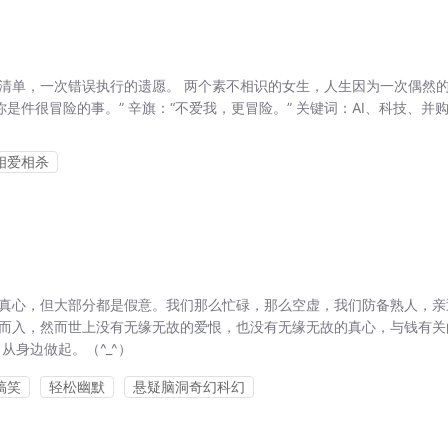
清单，一次错误执行的遗愿。 两个素不相识的女生，人生因为一次偶然
你是件很冒险的事。” 辛旗：“不爱我，更冒险。” 关键词：AI、科技、并
相爱相杀
真心，但大部分都是假意。我们那么忙碌，那么空虚，我们防备熟人，亲
而入，然而世上没有无缘无故的爱恨，也没有无缘无故的真心，与钱有关
从身边做起。（^_^）
搞笑
轻松幽默
悬疑脑洞奇幻科幻