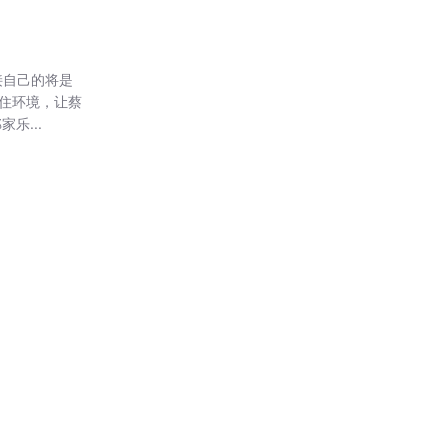
接自己的将是
住环境，让蔡
乐...