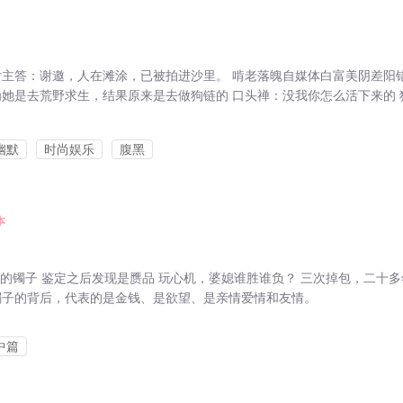
女主答：谢邀，人在滩涂，已被拍进沙里。 啃老落魄自媒体白富美阴差阳
为她是去荒野求生，结果原来是去做狗链的 口头禅：没我你怎么活下来的 
幽默
时尚娱乐
腹黑
本
万的镯子 鉴定之后发现是赝品 玩心机，婆媳谁胜谁负？ 三次掉包，二十
镯子的背后，代表的是金钱、是欲望、是亲情爱情和友情。
中篇