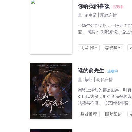
你给我的喜欢
已完本
施定柔
|
现代言情
一场生死的交换，一份未了的
变。 闵慧：“对我来说，爱上
阴差阳错
恋爱契约
谁的俞先生
连载中
藤萍
|
现代言情
网络上浮动的都是面具，时有
么自以为是，那么容易被趁虚
狼藉与不堪。 防范网络诈骗，
悬疑推理
阴差阳错