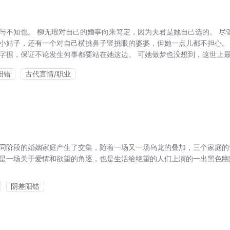
与不知也。 柳无瑕对自己的婚事向来笃定，因为夫君是她自己选的。 尽
小姑子，还有一个对自己横挑鼻子竖挑眼的婆婆，但她一点儿都不担心。
字据，保证不论发生何事都要站在她这边。 可她做梦也没想到，这世上最.
阳错
古代言情/职业
同阶段的婚姻家庭产生了交集，随着一场又一场乌龙的叠加，三个家庭的
是一场关于爱情和欲望的角逐，也是生活给绝望的人们上演的一出黑色幽
阴差阳错