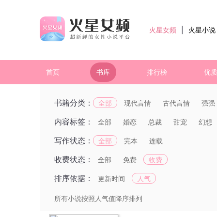
火星女频
|
火星小说
首页
书库
排行榜
优
书籍分类：
全部
现代言情
古代言情
强强
内容标签：
全部
婚恋
总裁
甜宠
幻想
写作状态：
全部
完本
连载
收费状态：
全部
免费
收费
排序依据：
更新时间
人气
所有小说按照人气值降序排列