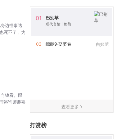
巴别草
01
现代言情
|
葡萄
此身边怪事迭
也死不了，为
02
缥缈9·娑婆卷
白姬绾
切向钱看。跟
理咨询师裴嘉
查看更多
打赏榜