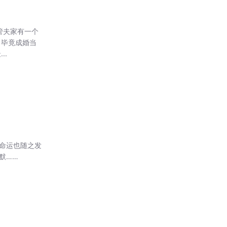
管夫家有一个
 毕竟成婚当
..
命运也随之发
默……