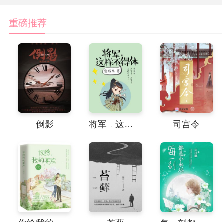
重磅推荐
倒影
将军，这样不得体
司宫令