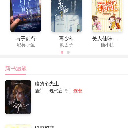
与子前行
再少年
美人佳味：朕的厨神皇后
尼莫小鱼
疯丢子
糖小忧
新书速递
谁的俞先生
藤萍
现代言情
连载