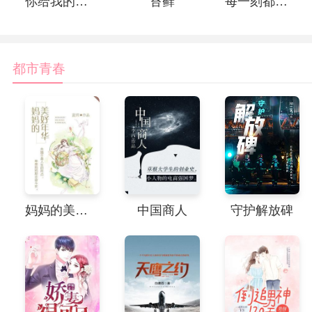
你给我的喜欢
苔藓
每一刻都是小永远
都市青春
妈妈的美好年华
中国商人
守护解放碑