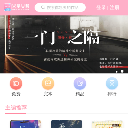
|
登录
注册
免费
完本
精品
排行
主编推荐