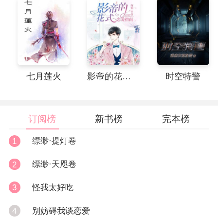
七月莲火
影帝的花式恋爱指南
时空特警
订阅榜
新书榜
完本榜
缥缈·提灯卷
1
缥缈·天咫卷
2
怪我太好吃
3
别妨碍我谈恋爱
4