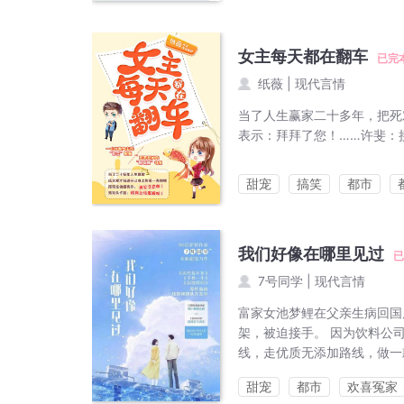
女主每天都在翻车
已完
纸薇
|
现代言情
当了人生赢家二十多年，把死
表示：拜拜了您！……许斐：接
甜宠
搞笑
都市
我们好像在哪里见过
已
7号同学
|
现代言情
富家女池梦鲤在父亲生病回国
架，被迫接手。 因为饮料公
线，走优质无添加路线，做一
甜宠
都市
欢喜冤家