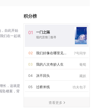
积分榜
她，自此开始
一门之隔
01
，我们在一起就
现代言情
|
殷寻
02
我们好像在哪里见过
7号同学
03
我的八次奇妙人生
葡萄
04
决不回头
藏妖
增长，这就是
05
过桥米线
功夫包子
园坠楼案，背
查看更多