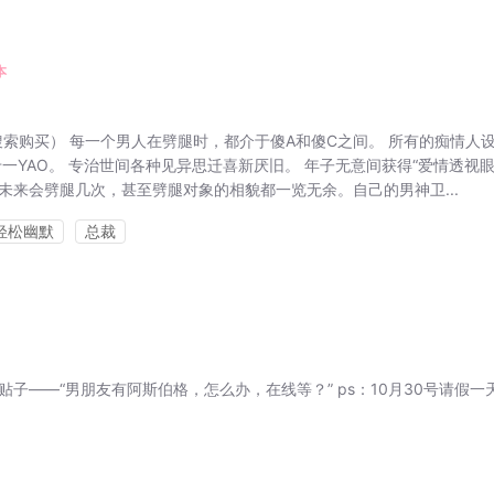
本
搜索购买） 每一个男人在劈腿时，都介于傻A和傻C之间。 所有的痴情人
一YAO。 专治世间各种见异思迁喜新厌旧。 年子无意间获得“爱情透视眼
未来会劈腿几次，甚至劈腿对象的相貌都一览无余。自己的男神卫...
轻松幽默
总裁
子——“男朋友有阿斯伯格，怎么办，在线等？” ps：10月30号请假一