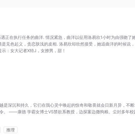
巧遇正在执行任务的曲洋. 情况紧急，曲洋以征用洛易欣1小时为由强吻了
钟情是见色起义，贪恋肤浅的皮相. 洛易欣却欣然接受，她追曲洋的时候说
提示：女大记者X特J，女撩男，甜！
越是深沉和持久，它们在我心灵中唤起的惊奇和敬畏就会日新月异，不断
令。 ——康德 学霸女博士VS禁欲系教授，边探案边撒狗粮。尘封多年校
推理