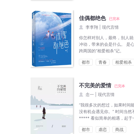
佳偶都绝色
已完本
李李翔
|
现代言情
你怎样对别人，最终，别人就
冲动，带来的会是什么。 是心
跨两国的“相爱相杀”记。
都市
青春
相爱相杀
不完美的爱情
已完本
念一
|
现代言情
“我很多次的想过，如果时间
没有机会遇见你。” 时间当
***** 看似简单的相遇，起
都市
虐恋
商战