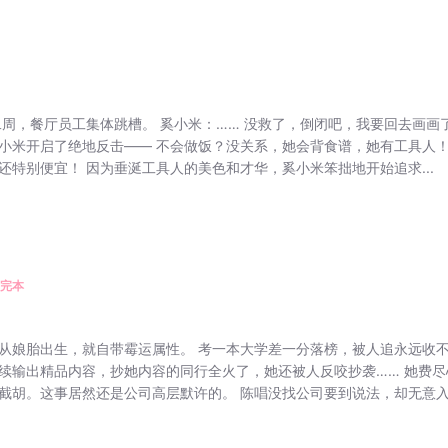
二周，餐厅员工集体跳槽。 奚小米：…… 没救了，倒闭吧，我要回去画画
小米开启了绝地反击—— 不会做饭？没关系，她会背食谱，她有工具人！
还特别便宜！ 因为垂涎工具人的美色和才华，奚小米笨拙地开始追求...
完本
从娘胎出生，就自带霉运属性。 考一本大学差一分落榜，被人追永远收
续输出精品内容，抄她内容的同行全火了，她还被人反咬抄袭…… 她费尽
截胡。这事居然还是公司高层默许的。 陈唱没找公司要到说法，却无意入了