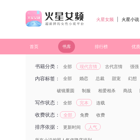
火星女频
|
火星小说
首页
书库
排行榜
优
书籍分类：
全部
现代言情
古代言情
强强
内容标签：
全部
婚恋
总裁
甜宠
幻想
破镜重圆
制服
相爱相杀
商战
写作状态：
全部
完本
连载
收费状态：
全部
免费
收费
排序依据：
更新时间
人气
所有小说按照人气值降序排列