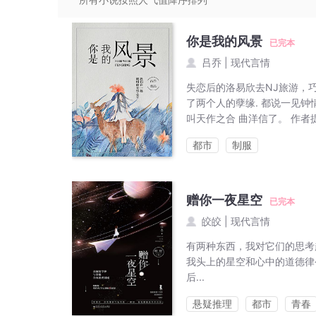
你是我的风景
已完本
吕乔
|
现代言情
失恋后的洛易欣去NJ旅游，
了两个人的孽缘. 都说一见
叫天作之合 曲洋信了。 作者
都市
制服
赠你一夜星空
已完本
皎皎
|
现代言情
有两种东西，我对它们的思考
我头上的星空和心中的道德律
后...
悬疑推理
都市
青春