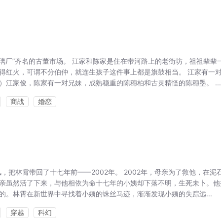
琉璃厂”齐名的古董市场。 江家和陈家是住在带河路上的老街坊，祖祖辈辈
得红火，可谓不分伯仲，就连生孩子这件事上都是旗鼓相当。 江家有一
）江家俊，陈家有一对兄妹，成熟稳重的陈穗柏和古灵精怪的陈穗墨。 ...
商战
婚恋
风，把林霄带回了十七年前——2002年。 2002年，母亲为了救他，在泥
亲虽然活了下来，与他相依为命十七年的小姨却下落不明，生死未卜。他
的。林霄在新世界中寻找着小姨的蛛丝马迹，渐渐发现小姨的失踪远...
穿越
科幻