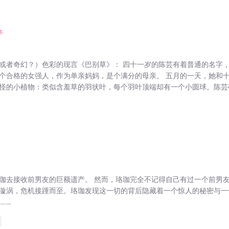
本
或者奇幻？）色彩的现言《巴别草》： 四十一岁的陈芸有着普通的名字
个合格的女强人，作为单亲妈妈，是个满分的母亲。 五月的一天，她和
怪的小植物：类似含羞草的羽状叶，每个羽叶顶端却有一个小圆球。陈芸确定
珈去接收前男友的巨额遗产。 然而，珞珈完全不记得自己有过一个前男
漩涡，危机接踵而至。珞珈发现这一切的背后隐藏着一个惊人的秘密与一
……