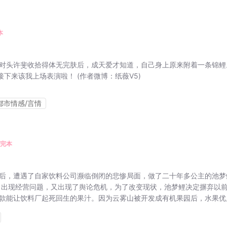
本
对头许斐收拾得体无完肤后，成天爱才知道，自己身上原来附着一条锦鲤
下来该我上场表演啦！ (作者微博：纸薇V5)
都市情感/言情
完本
后，遭遇了自家饮料公司濒临倒闭的悲惨局面，做了二十年多公主的池梦
司出现经营问题，又出现了舆论危机，为了改变现状，池梦鲤决定摒弃以
款能让饮料厂起死回生的果汁。因为云雾山被开发成有机果园后，水果优质美