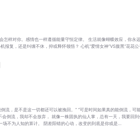
会怎样对你。感情也一样遵循能量守恒定律。 生活就像蝴蝶效应，你永
机报复，还是纠缠不休，抑或释怀领悟？ 心机“爱情女神”VS腹黑“花花公
能倒流，是不是这一切都还可以被挽回。” “可是时间如果真的能倒流，可
然不会倒流，我却不会放弃， 就像一株固执的仙人掌，总有一天，我要回到
于一场不为人知的算计。 阴差阳错的心动，改变的到底是你或是...