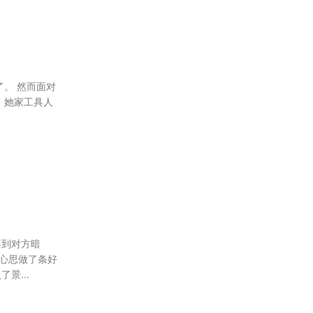
了。 然而面对
 她家工具人
不到对方暗
心思做了条好
景...