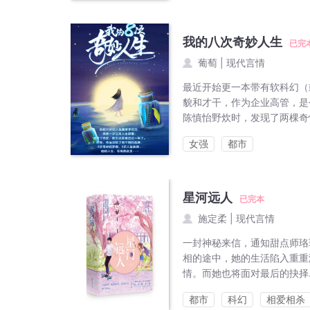
我的八次奇妙人生
已完
葡萄
|
现代言情
最近开始更一本带有软科幻（
貌和才干，作为企业高管，是
陈慎怡野炊时，发现了两棵奇
女强
都市
星河远人
已完本
施定柔
|
现代言情
一封神秘来信，通知甜点师珞
相的途中，她的生活陷入重重
情。而她也将面对最后的抉择
都市
科幻
相爱相杀