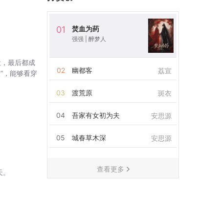
焚血为药
01
强强
|
醉梦人
设，最后都成
02
幽都客
荔宣
”，能够看穿
03
渡荒原
斑衣
04
吾家有女初为夫
安思源
05
城春草木深
安思源
查看更多
天。