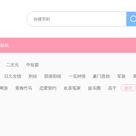
质版权
二次元
中短篇
日久生情
刑侦
阴差阳错
一见钟情
豪门恩怨
军旅
网游
青梅竹马
恋爱契约
欢喜冤家
娱乐圈
高干
都市