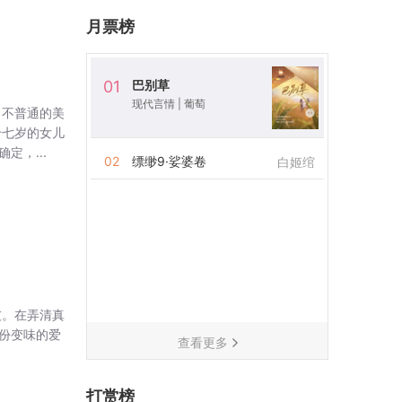
月票榜
巴别草
01
现代言情
|
葡萄
，不普通的美
十七岁的女儿
，...
02
缥缈9·娑婆卷
白姬绾
友。在弄清真
份变味的爱
查看更多
打赏榜