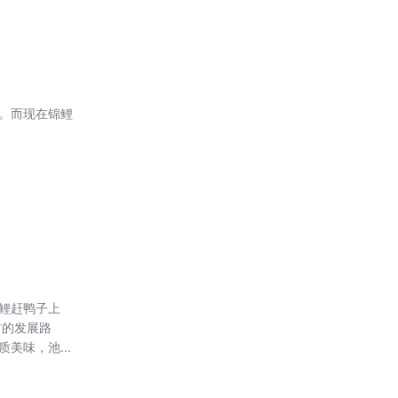
。而现在锦鲤
鲤赶鸭子上
前的发展路
味，池...