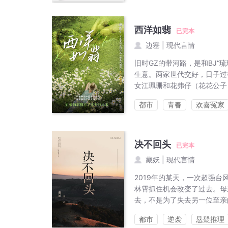
西洋如翡
已完本
边塞
|
现代言情
旧时GZ的带河路，是和BJ“
生意。两家世代交好，日子过
女江珮珊和花弗仔（花花公子
都市
青春
欢喜冤家
决不回头
已完本
藏妖
|
现代言情
2019年的某天，一次超强台
林霄抓住机会改变了过去。母
去，不是为了失去另一位至亲
都市
逆袭
悬疑推理