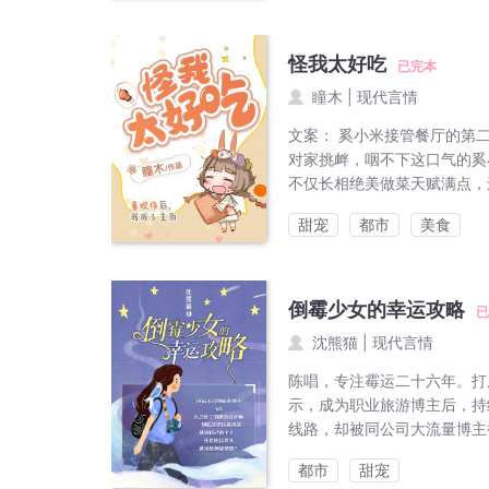
怪我太好吃
已完本
瞳木
|
现代言情
文案： 奚小米接管餐厅的第
对家挑衅，咽不下这口气的奚
不仅长相绝美做菜天赋满点，
甜宠
都市
美食
倒霉少女的幸运攻略
已
沈熊猫
|
现代言情
陈唱，专注霉运二十六年。打
示，成为职业旅游博主后，持
线路，却被同公司大流量博主
都市
甜宠