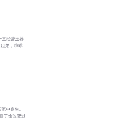
一直经营玉器
对姐弟，乖乖
石流中丧生。
拼了命改变过