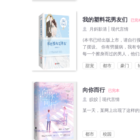
我的塑料花男友们
已完
月斜影清
|
现代言情
(本书已经出版上市，请自行
了摆设。 你有劈腿病，我有专
每一个擦身而过的男人，他们
甜宠
都市
豪门
向你而行
已完本
皎皎
|
现代言情
某一天，某网上出现了这样的贴
都市
校园