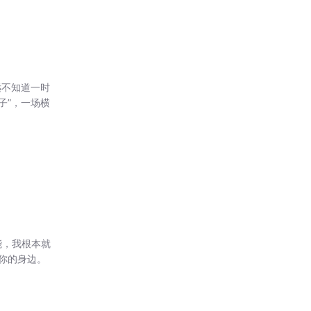
远不知道一时
子”，一场横
能，我根本就
你的身边。