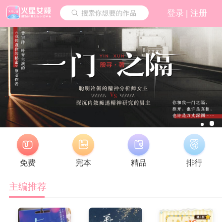
|
登录
注册
免费
完本
精品
排行
主编推荐