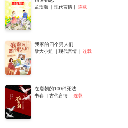
植梦初恋
孟琰颜
现代言情
连载
我家的四个男人们
黎大小姐
现代言情
连载
在唐朝的100种死法
书春
古代言情
连载