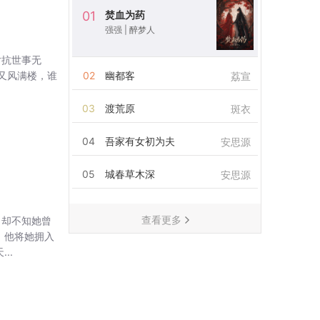
焚血为药
01
强强
|
醉梦人
对抗世事无
又风满楼，谁
02
幽都客
荔宣
03
渡荒原
斑衣
04
吾家有女初为夫
安思源
05
城春草木深
安思源
查看更多
，却不知她曾
，他将她拥入
..