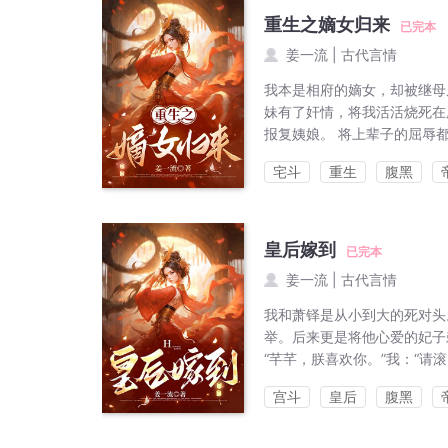
重生之嫡女归来
已完本
姜一流
|
古代言情
我本是相府的嫡女，却被继母
妹有了奸情，将我活活烧死在
报复姨娘。 将上辈子的屈辱
宅斗
重生
腹黑
皇后嫁到
已完本
姜一流
|
古代言情
我和萧铎是从小到大的死对头
举。后来更是将他心爱的妃子
“芊芊，朕喜欢你。”我：“请滚
宫斗
皇后
腹黑