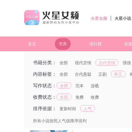
火星女频
|
火星小说
首页
书库
排行榜
优
书籍分类：
全部
现代言情
古代言情
强强
内容标签：
全部
古代悬疑
正剧
帝王
写作状态：
全部
完本
连载
收费状态：
全部
免费
收费
排序依据：
更新时间
人气
所有小说按照人气值降序排列