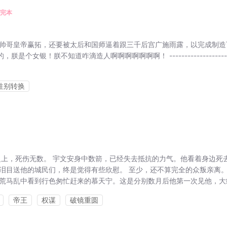
完本
帅哥皇帝赢拓，还要被太后和国师逼着跟三千后宫广施雨露，以完成制造
女银！朕不知道咋滴造人啊啊啊啊啊啊啊！ ------------------------
性别转换
之上，死伤无数。 宇文安身中数箭，已经失去抵抗的力气。他看着身边死
泪目送他的城民们，终是觉得有些欣慰。 至少，还不算完全的众叛亲离。
荒马乱中看到行色匆忙赶来的慕天宁。这是分别数月后他第一次见他，大约.
帝王
权谋
破镜重圆