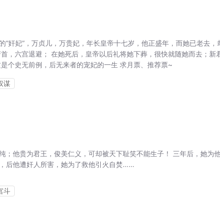
的“奸妃”，万贞儿，万贵妃，年长皇帝十七岁，他正盛年，而她已老去，
俯首，六宫退避； 在她死后，皇帝以后礼将她下葬，很快就随她而去；新
这是个史无前例，后无来者的宠妃的一生 求月票、推荐票~
权谋
纯；他贵为君王，俊美仁义，可却被天下耻笑不能生子！ 三年后，她为
，后他遭奸人所害，她为了救他引火自焚……
宫斗