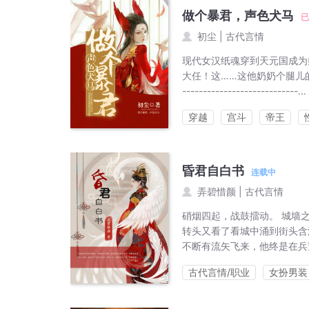
做个暴君，声色犬马
已
初尘
|
古代言情
现代女汉纸魂穿到天元国成为
大任！这……这他奶奶个腿儿的，朕是个
----------------------------...
穿越
宫斗
帝王
昏君自白书
连载中
弄碧惜颜
|
古代言情
硝烟四起，战鼓擂动。 城墙
转头又看了看城中涌到街头含
不断有流矢飞来，他终是在兵
古代言情/职业
女扮男装