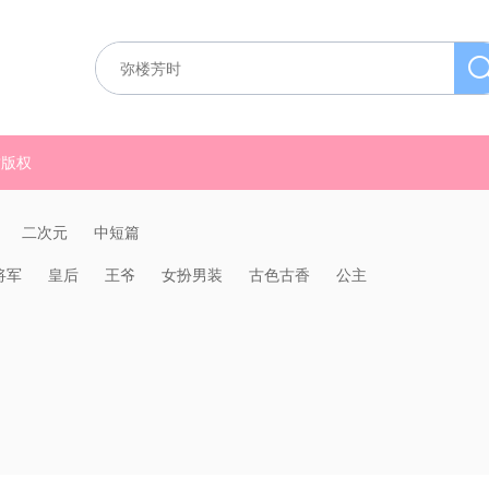
质版权
二次元
中短篇
将军
皇后
王爷
女扮男装
古色古香
公主