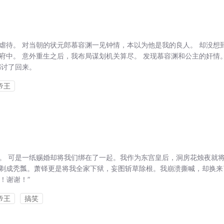
虐待。 对当朝的状元郎慕容渊一见钟情，本以为他是我的良人。 却没想
府中。 意外重生之后，我布局谋划机关算尽。 发现慕容渊和公主的奸情。
都讨了回来。
帝王
。 可是一纸赐婚却将我们绑在了一起。我作为东宫皇后，洞房花烛夜就
剃成秃瓢。萧铎更是将我全家下狱，妄图斩草除根。我崩溃撕喊，却换来
！谢谢！”
帝王
搞笑