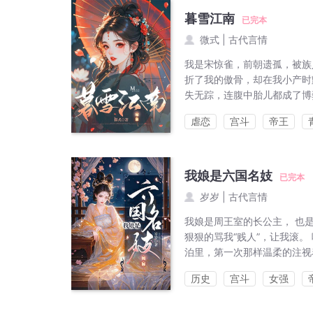
暮雪江南
已完本
微式
|
古代言情
我是宋惊雀，前朝遗孤，被族
折了我的傲骨，却在我小产时
失无踪，连腹中胎儿都成了博
虐恋
宫斗
帝王
我娘是六国名妓
已完本
岁岁
|
古代言情
我娘是周王室的长公主， 也是
狠狠的骂我“贱人”，让我滚。
泊里，第一次那样温柔的注视
历史
宫斗
女强