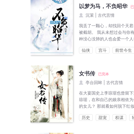
以梦为马，不负昭华
已
沉茉
|
古代言情
我丢了一颗心，却找回个天君
被截胡。 我从未想过会与你
种没心没肺的人也会爱一个人很久
仙侠
宫斗
前世今生
女书传
已完本
亭台回眸
|
古代言情
在大宴国史上李琼琚也曾留下
琼琚，在和自己的娘亲相依为
的女儿？ 那就看如何脱下红妆
历史
甜宠
权谋