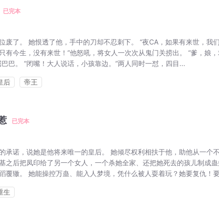
已完本
位废了。 她恨透了他，手中的刀却不忍刺下。 “夜CA，如果有来世，我
们只有今生，没有来世！”他怒吼，将女人一次次从鬼门关捞出。 “爹，娘
巴巴。 “闭嘴！大人说话，小孩靠边。”两人同时一怼，四目...
皇后
帝王
惹
已完本
的承诺，说她是他将来唯一的皇后。 她倾尽权利相扶于他，助他从一个
基之后把凤印给了另一个女人，一个杀她全家、还把她死去的孩儿制成蛊
蹈覆辙。 她能操控万蛊、能入人梦境，凭什么被人耍着玩？她要复仇！要替
重生