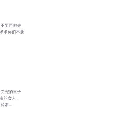
们不要再做夫
，求求你们不要
不受宠的皇子
虫的女人！
萧...