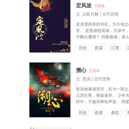
定风波
已完本
云歌月舞
|
古代言情
是凛凛风骨的书生，为天地立
常。 是英雄惜英雄，立谈中
可翻云覆雨？ 四塞狼烟，谁
历史
权谋
江湖
溯心
已完本
奕浅
|
古代言情
世说他暴虐荒淫，枉为一国之
几历生死，韧如蒲草。 少年
怀中，于她耳畔轻声道： 阿柔
历史
权谋
虐恋