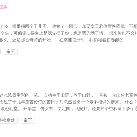
完本
老公，顺带拐回个干儿子。 他捡了一颗心，却要拿天君位置换回我，不
有交集，可偏偏扶摇台上是我先撞了你，也是我先动了情。 想来你也不会
，还是那么奇特的开始...... 在荼蘼盛开时，我仍端着初春酿的...
帝王
这么浓墨重彩的一笔。 自幼生于山野，养于山野，一直被一众山村老百
命过了十几年孤苦伶仃的苦日子后忽然冒出一个素不相识的爹来。 什么
混迹朝堂。 开学堂，传女书。文定国，武安邦。还要抽个空和皇上谈个恋爱
轻松幽默
帝王