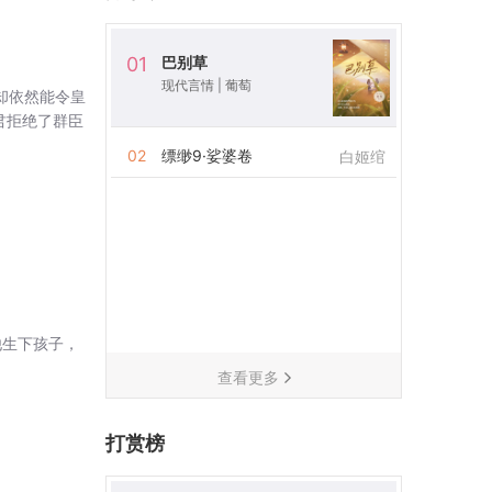
巴别草
01
现代言情
|
葡萄
却依然能令皇
君拒绝了群臣
02
缥缈9·娑婆卷
白姬绾
他生下孩子，
查看更多
打赏榜