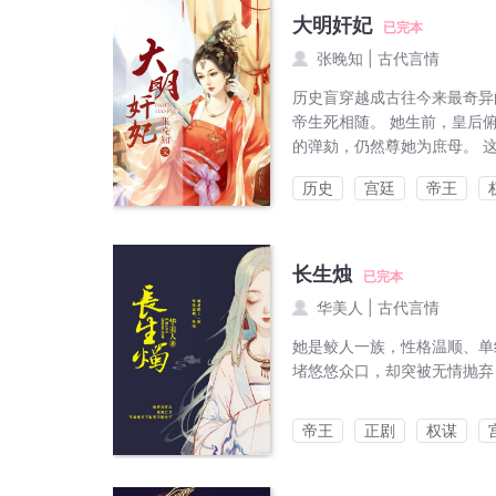
大明奸妃
已完本
张晚知
|
古代言情
历史盲穿越成古往今来最奇异
帝生死相随。 她生前，皇后
的弹劾，仍然尊她为庶母。 
历史
宫廷
帝王
长生烛
已完本
华美人
|
古代言情
她是鲛人一族，性格温顺、单
堵悠悠众口，却突被无情抛弃
帝王
正剧
权谋