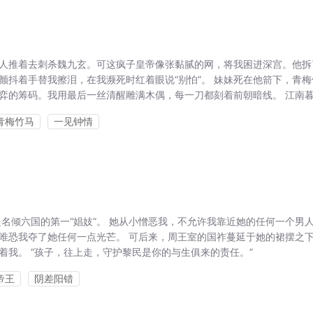
人推着去刺杀魏九玄。可这疯子皇帝像张黏腻的网，将我困进深宫。他拆
颤抖着手替我擦泪，在我濒死时红着眼说“别怕”。 妹妹死在他箭下，青
弈的筹码。我用最后一丝清醒雕满木偶，每一刀都刻着前朝暗线。 江南暮.
青梅竹马
一见钟情
名倾六国的第一“娼妓”。 她从小憎恶我，不允许我靠近她的任何一个男人
 唯恐我夺了她任何一点光芒。 可后来，周王室的国祚蔓延于她的裙摆之下
着我。 “孩子，往上走，守护黎民是你的与生俱来的责任。”
帝王
阴差阳错