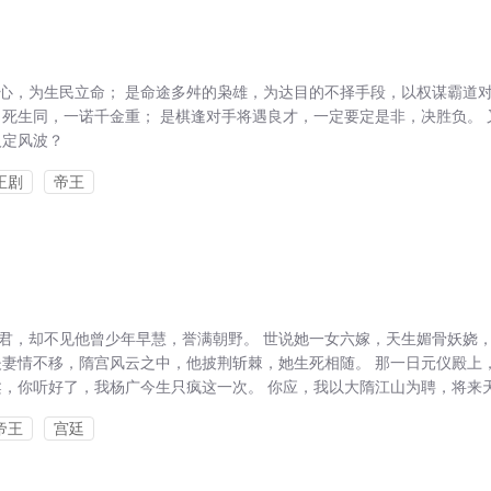
心，为生民立命； 是命途多舛的枭雄，为达目的不择手段，以权谋霸道
，死生同，一诺千金重； 是棋逢对手将遇良才，一定要定是非，决胜负。 
人定风波？
正剧
帝王
君，却不见他曾少年早慧，誉满朝野。 世说她一女六嫁，天生媚骨妖娆
夫妻情不移，隋宫风云之中，他披荆斩棘，她生死相随。 那一日元仪殿上
，你听好了，我杨广今生只疯这一次。 你应，我以大隋江山为聘，将来天.
帝王
宫廷