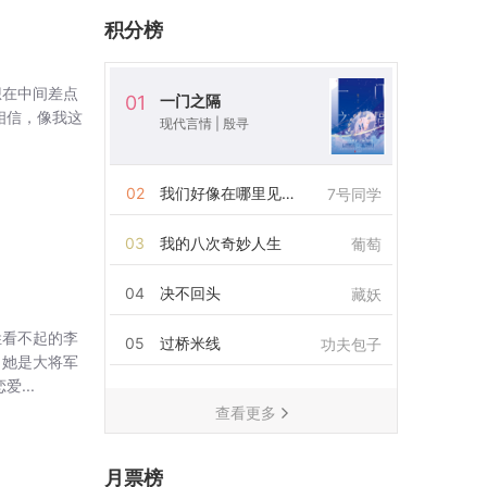
积分榜
想在中间差点
一门之隔
01
相信，像我这
现代言情
|
殷寻
02
我们好像在哪里见过
7号同学
03
我的八次奇妙人生
葡萄
04
决不回头
藏妖
姓看不起的李
05
过桥米线
功夫包子
？她是大将军
...
查看更多
月票榜