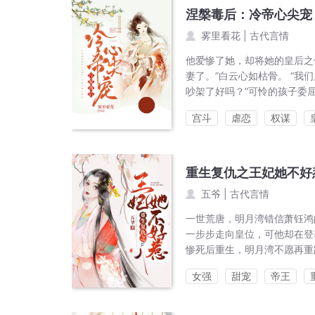
涅槃毒后：冷帝心尖宠
雾里看花
|
古代言情
他爱惨了她，却将她的皇后之
妻了。”白云心如枯骨。 “我
吵架了好吗？”可怜的孩子委屈
宫斗
虐恋
权谋
重生复仇之王妃她不好
五爷
|
古代言情
一世荒唐，明月湾错信萧钰鸿
一步步走向皇位，可他却在登
惨死后重生，明月湾不愿再重
女强
甜宠
帝王