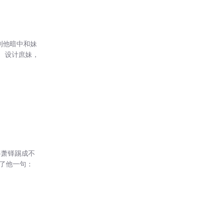
到他暗中和妹
 设计庶妹，
将萧铎踢成不
了他一句：