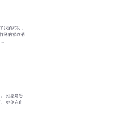
了我的武功，
梅竹马的祁政消
..
。 她总是恶
。 她倒在血