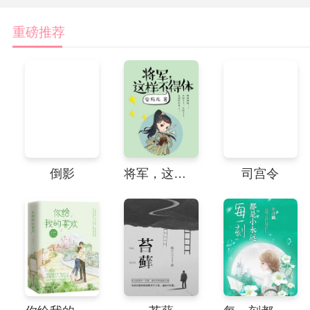
重磅推荐
倒影
将军，这样不得体
司宫令