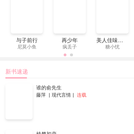
与子前行
再少年
美人佳味：朕的厨神皇后
尼莫小鱼
疯丢子
糖小忧
新书速递
谁的俞先生
藤萍
现代言情
连载