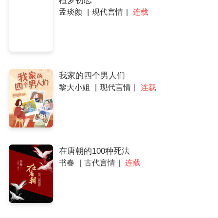
植梦初恋
孟琰颜
现代言情
连载
我家的四个男人们
黎大小姐
现代言情
连载
在唐朝的100种死法
书春
古代言情
连载