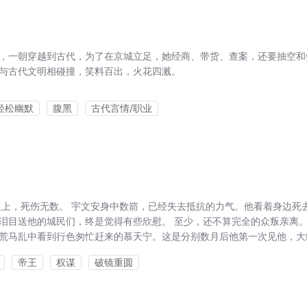
，一朝穿越到古代，为了在京城立足，她经商、带货、查案，还要抽空和
与古代文明相碰撞，笑料百出，火花四溅。
轻松幽默
腹黑
古代言情/职业
之上，死伤无数。 宇文安身中数箭，已经失去抵抗的力气。他看着身边死
泪目送他的城民们，终是觉得有些欣慰。 至少，还不算完全的众叛亲离。
荒马乱中看到行色匆忙赶来的慕天宁。这是分别数月后他第一次见他，大约.
帝王
权谋
破镜重圆