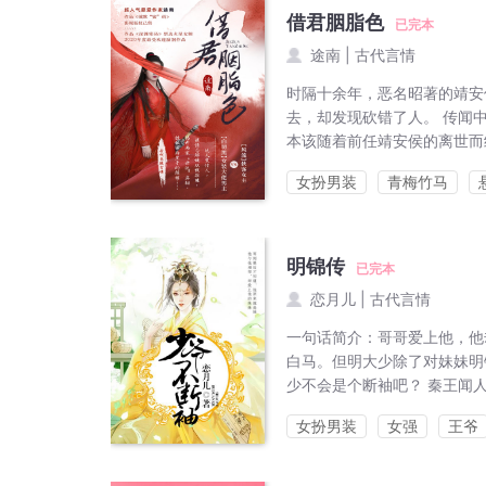
借君胭脂色
已完本
途南
|
古代言情
时隔十余年，恶名昭著的靖安
去，却发现砍错了人。 传闻
本该随着前任靖安侯的离世而
女扮男装
青梅竹马
明锦传
已完本
恋月儿
|
古代言情
一句话简介：哥哥爱上他，他
白马。但明大少除了对妹妹明
少不会是个断袖吧？ 秦王闻人
女扮男装
女强
王爷