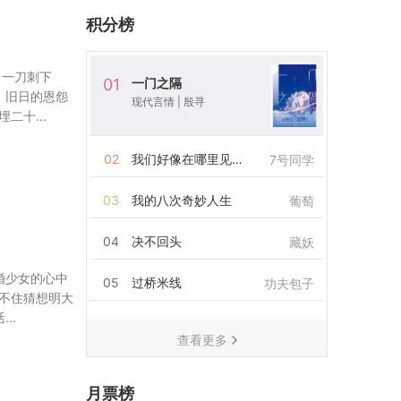
积分榜
，一刀刺下
一门之隔
01
 旧日的恩怨
现代言情
|
殷寻
十...
02
我们好像在哪里见过
7号同学
03
我的八次奇妙人生
葡萄
04
决不回头
藏妖
婚少女的心中
05
过桥米线
功夫包子
不住猜想明大
..
查看更多
月票榜