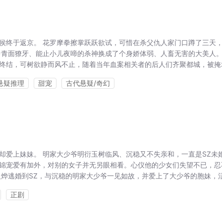
侯终于返京。 花罗摩拳擦掌跃跃欲试，可惜在杀父仇人家门口蹲了三天
中青面獠牙、能止小儿夜啼的杀神换成了个身娇体弱、人畜无害的大美人。
终结，可树欲静而风不止，随着当年血案相关者的后人们齐聚都城，被掩埋二
悬疑推理
甜宠
古代悬疑/奇幻
却爱上妹妹。 明家大少爷明衍玉树临风、沉稳又不失亲和，一直是SZ未
锦宠爱有加外，对别的女子并无另眼相看。心仪他的少女们失望不已，忍
烨逃婚到SZ，与沉稳的明家大少爷一见如故，并爱上了大少爷的胞妹，活.
正剧