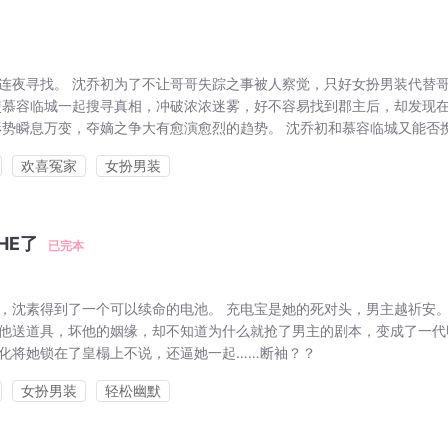
连夜寻找。 沈乔初为了不让哥哥失踪之事被人察觉，只好女扮男装代替
使慕容临城一起搜寻真相，冲破浓浓迷雾，好不容易找到郡主后，却发现
势瞬息万变，夺嫡之争大有愈演愈烈的趋势。 沈乔初和慕容临城又能否携手
欢喜冤家
女扮男装
HE了
已完本
，沈素得到了一个可以续命的电池。 充电宝是她的死对头，男主越祈安。
他送道具，坏他的姻缘，却不知道为什么就抢了男主的剧本，变成了一代
化将她锁在了皇榻上不说，还逼她一起……断袖？？
女扮男装
轻松幽默