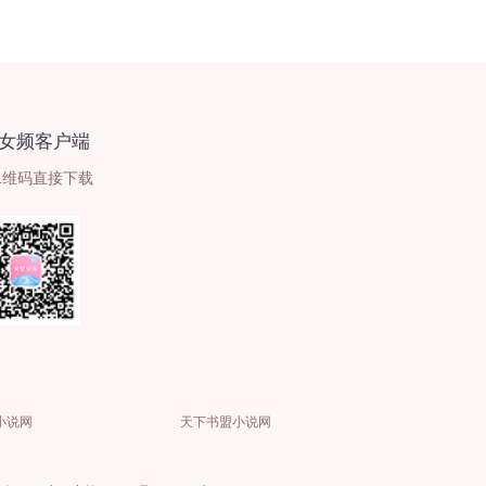
女频客户端
二维码直接下载
小说网
天下书盟小说网