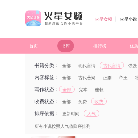
火星女频
|
火星小说
首页
书库
排行榜
优
书籍分类：
全部
现代言情
古代言情
强强
内容标签：
全部
古代悬疑
正剧
帝王
写作状态：
全部
完本
连载
收费状态：
全部
免费
收费
排序依据：
更新时间
人气
所有小说按照人气值降序排列