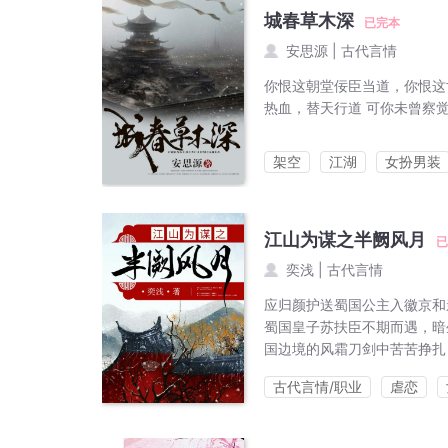
城春草木深
已完本
安思源
|
古代言情
你恨这朝堂佞臣当道，你恨这
热血，替天行道 可你未曾察
架空
江湖
女扮男装
江山为谋之半阙风月
已
奕浅
|
古代言情
应归颜护送蜀国公主入徽京和
蜀国皇子苏扶臣不期而遇，暗
国边境的风霜刀剑中苦苦挣扎
古代言情/职业
虐恋