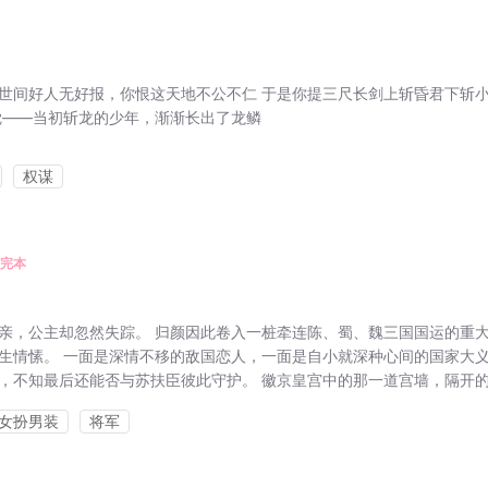
世间好人无好报，你恨这天地不公不仁 于是你提三尺长剑上斩昏君下斩
觉——当初斩龙的少年，渐渐长出了龙鳞
权谋
完本
亲，公主却忽然失踪。 归颜因此卷入一桩牵连陈、蜀、魏三国国运的重大
生情愫。 一面是深情不移的敌国恋人，一面是自小就深种心间的国家大义
，不知最后还能否与苏扶臣彼此守护。 徽京皇宫中的那一道宫墙，隔开的.
女扮男装
将军