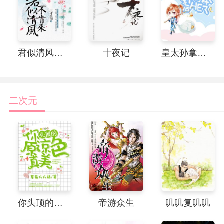
君似清风不肯来
十夜记
皇太孙拿了男主剧本后HE了
二次元
你头顶的原谅色真美
帝游众生
叽叽复叽叽