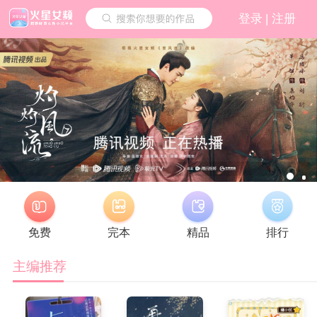
|
登录
注册
免费
完本
精品
排行
主编推荐