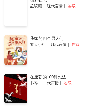
植梦初恋
孟琰颜
现代言情
连载
我家的四个男人们
黎大小姐
现代言情
连载
在唐朝的100种死法
书春
古代言情
连载