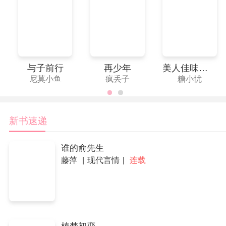
与子前行
再少年
美人佳味：朕的厨神皇后
尼莫小鱼
疯丢子
糖小忧
新书速递
谁的俞先生
藤萍
现代言情
连载