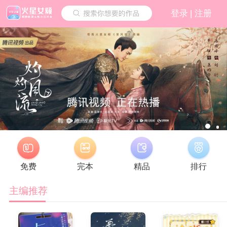
|
登录
注册
免费
完本
精品
排行
主编推荐