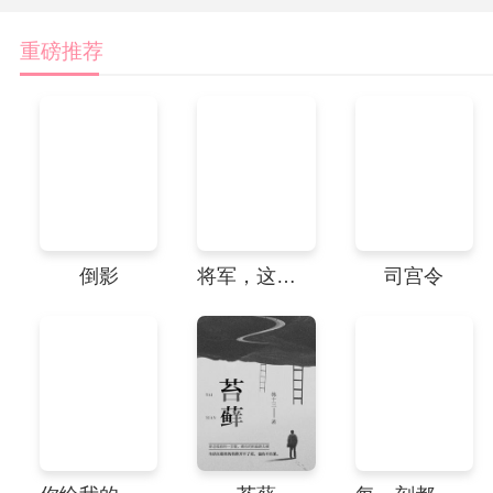
重磅推荐
倒影
将军，这样不得体
司宫令