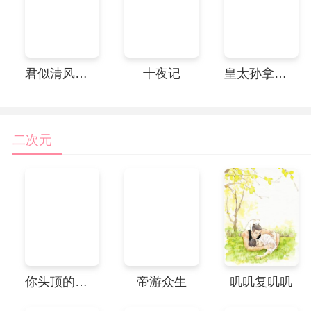
君似清风不肯来
十夜记
皇太孙拿了男主剧本后HE了
二次元
你头顶的原谅色真美
帝游众生
叽叽复叽叽