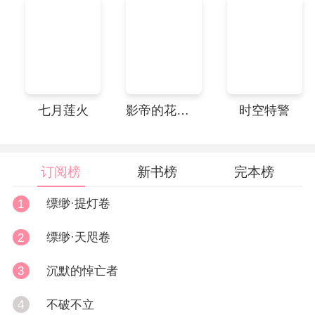
七月莲火
影帝的花式恋爱指南
时空特警
订阅榜
新书榜
完本榜
缥缈·提灯卷
1
缥缈·天咫卷
2
沉默的悼亡者
3
不破不立
4