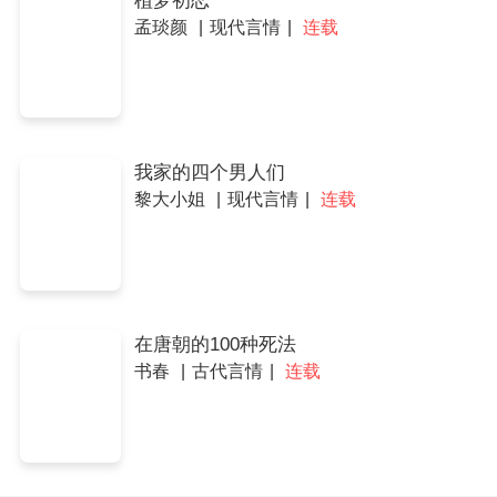
植梦初恋
孟琰颜
现代言情
连载
我家的四个男人们
黎大小姐
现代言情
连载
在唐朝的100种死法
书春
古代言情
连载