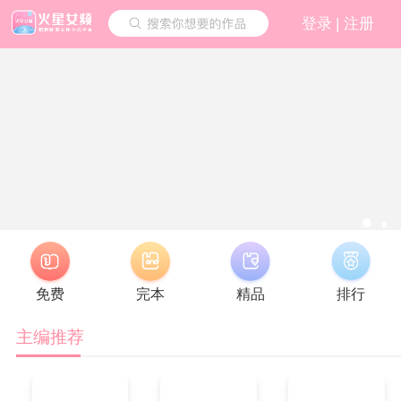
|
登录
注册
免费
完本
精品
排行
主编推荐