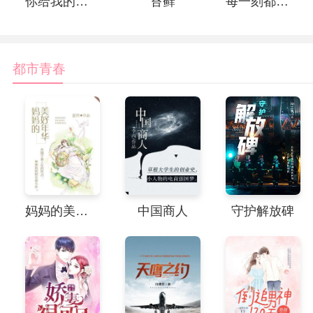
你给我的喜欢
苔藓
每一刻都是小永远
都市青春
妈妈的美好年华
中国商人
守护解放碑