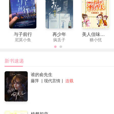
与子前行
再少年
美人佳味：朕的厨神皇后
尼莫小鱼
疯丢子
糖小忧
新书速递
谁的俞先生
藤萍
现代言情
连载